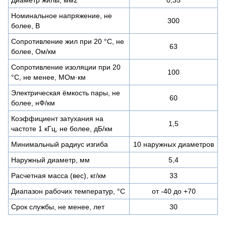
Номинальное напряжение, не
300
более, В
Сопротивление жил при 20 °С, не
63
более, Ом/км
Сопротивление изоляции при 20
100
°С, не менее, МОм·км
Электрическая ёмкость пары, не
60
более, нФ/км
Коэффициент затухания на
1,5
частоте 1 кГц, не более, дБ/км
Минимальный радиус изгиба
10 наружных диаметров
Наружный диаметр, мм
5,4
Расчетная масса (вес), кг/км
33
Диапазон рабочих температур, °C
от -40 до +70
Срок службы, не менее, лет
30