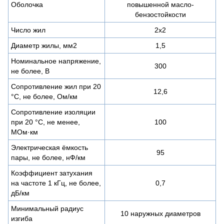
Оболочка
повышенной масло-
бензостойкости
Число жил
2х2
Диаметр жилы, мм2
1,5
Номинальное напряжение,
300
не более, В
Сопротивление жил при 20
12,6
°С, не более, Ом/км
Сопротивление изоляции
при 20 °С, не менее,
100
МОм·км
Электрическая ёмкость
95
пары, не более, нФ/км
Коэффициент затухания
на частоте 1 кГц, не более,
0,7
дБ/км
Минимальный радиус
10 наружных диаметров
изгиба