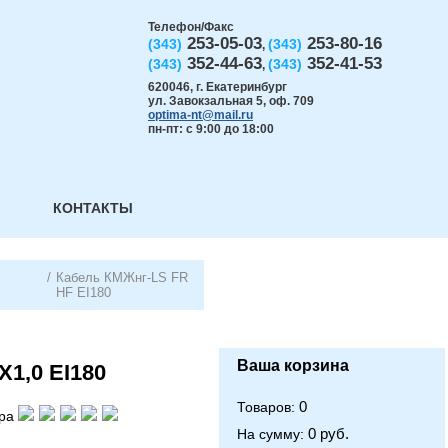
Телефон/Факс
253-05-03
253-80-16
(343)
(343)
,
352-44-63
352-41-53
(343)
(343)
,
620046
,
г. Екатеринбург
ул. Завокзальная 5, оф. 709
optima-nt@mail.ru
пн-пт: с 9:00 до 18:00
КОНТАКТЫ
/
Кабель КМЖнг-LS FR
HF EI180
Ваша корзина
1,0 EI180
0
Товаров:
ра
0 руб.
На сумму: