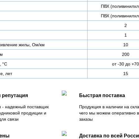
ПВХ (поливинилхл
ПВХ (поливинилхл
2
1
тивление жилы, Ом/км
10
 м
200
, °С
от -30 до +70
е, лет
15
 репутация
Быстрая поставка
 - надежный поставщик
Продукция в наличии на скла
одниковой продукции и
чего мы можем оперативно 
для связи
заказы
цены
Доставка по всей Росс