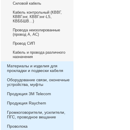
Силовой кабель
Кабель контрольный (КВВГ,
КВВГэнг, КВВГэнг-LS,
КВББШВ…)
Провода неизолированные
(провод А, АС)
Провод СИП
Кабель и провода различного
назначения
Материалы и изделия для
прокладки и подвески кабеля
Оборудование связи, оконечные
устройства, муфты
Продукция 3М Telecom
Продукция Raychem
Громкоговорители, усилители,
ПГС, проводное вещание
Проволока