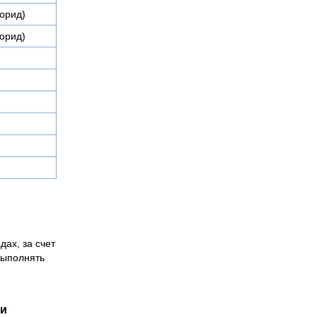
орид)
орид)
дах, за счет
выполнять
ии