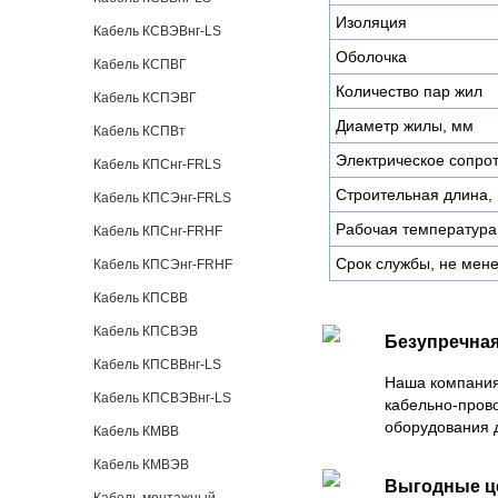
Изоляция
Кабель КСВЭВнг-LS
Оболочка
Кабель КСПВГ
Количество пар жил
Кабель КСПЭВГ
Диаметр жилы, мм
Кабель КСПВт
Электрическое сопро
Кабель КПСнг-FRLS
Строительная длина,
Кабель КПСЭнг-FRLS
Рабочая температура
Кабель КПСнг-FRHF
Срок службы, не мене
Кабель КПСЭнг-FRHF
Кабель КПСВВ
Кабель КПСВЭВ
Безупречная
Кабель КПСВВнг-LS
Наша компания
Кабель КПСВЭВнг-LS
кабельно-пров
оборудования 
Кабель КМВВ
Кабель КМВЭВ
Выгодные 