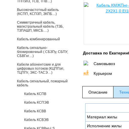
ТППэпЗ, ТСВ, ТПВ....)
Высокочастотный кабель
(КСПП, КСПЗП, ЗКПБ…)
Симметричный кабель,
магистральный кабель (ТЗБ,
ТЗПАШП, МКСБ….)
Кабель комбинированный
Кабель сигнально-
блокировочный ( СБЗПу, СБПУ,
Доставка по Екатерин
СБВГнг…)
Самовывоз
Кабели абонентские и для
цифровых потоков (КЦППэп,
ТЦППт, ЭКС-ТАСЭ…)
Курьером
Кабель сигнальный, пожарный
кабель
Описание
Техн
Кабель КСПВ
Кабель КСПЭВ
Кабель КСВВ
Материал жилы
Кабель КСВЭВ
Исполнение жилы
Кабель КСВВнг-LS