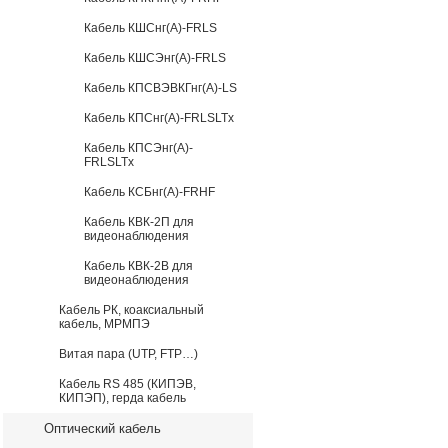
Кабель КШСнг(А)-FRLS
Кабель КШСЭнг(А)-FRLS
Кабель КПСВЭВКГнг(А)-LS
Кабель КПСнг(А)-FRLSLTx
Кабель КПСЭнг(А)-
FRLSLTx
Кабель КСБнг(А)-FRHF
Кабель КВК-2П для
видеонаблюдения
Кабель КВК-2В для
видеонаблюдения
Кабель РК, коаксиальный
кабель, МРМПЭ
Витая пара (UTP, FTP…)
Кабель RS 485 (КИПЭВ,
КИПЭП), герда кабель
Оптический кабель