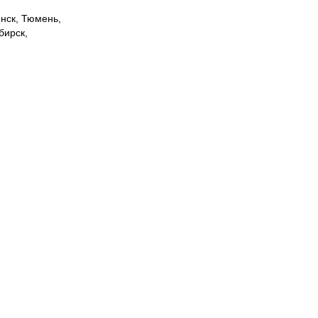
инск, Тюмень,
бирск,