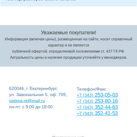
Уважаемые покупатели!
Информация (включая цены), размещенная на сайте, носит справочный
характер и не является
публичной офертой, определяемой положениями ст. 437 ГК РФ.
Актуальность цены и наличие продукции уточняйте у менеджеров.
620046, г. Екатеринбург,
Телефон/Факс
ул. Завокзальная 5, оф. 709,
253-05-03
+7 (343)
optima-nt@mail.ru
253-80-16
+7 (343)
пн-пт: с 9:00 до 18:00
352-44-63
+7 (343)
352-41-53
+7 (343)