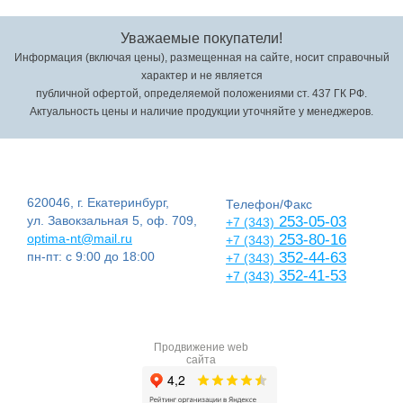
Уважаемые покупатели!
Информация (включая цены), размещенная на сайте, носит справочный
характер и не является
публичной офертой, определяемой положениями ст. 437 ГК РФ.
Актуальность цены и наличие продукции уточняйте у менеджеров.
620046, г. Екатеринбург,
Телефон/Факс
ул. Завокзальная 5, оф. 709,
253-05-03
+7 (343)
optima-nt@mail.ru
253-80-16
+7 (343)
пн-пт: с 9:00 до 18:00
352-44-63
+7 (343)
352-41-53
+7 (343)
Продвижение web
сайта