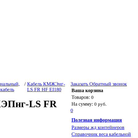
гнальный,
/
Кабель КМЖЭнг-
Заказать
Обратный звонок
кабель
LS FR HF EI180
Ваша корзина
Товаров:
0
ЭПнг-LS FR
На сумму:
0 руб.
0
Полезная информация
Размеры жд контейнеров
Справочник веса кабельной