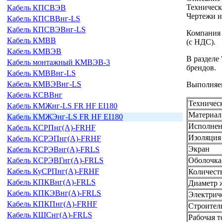
Техническ
Кабель КПСВЭВ
Чертежи 
Кабель КПСВВнг-LS
Кабель КПСВЭВнг-LS
Компания 
Кабель КМВВ
(с НДС).
Кабель КМВЭВ
В разделе
Кабель монтажный КМВЭВ-3
брендов.
Кабель КМВВнг-LS
Кабель КМВЭВнг-LS
Выполняем
Кабель КСВВнг
Техничес
Кабель КМЖнг-LS FR HF EI180
Материал
Кабель КМЖЭнг-LS FR HF EI180
Исполне
Кабель КСРПнг(А)-FRHF
Изоляция
Кабель КСРЭПнг(А)-FRHF
Экран
Кабель КСРЭВнг(А)-FRLS
Оболочка
Кабель КСРЭВГнг(А)-FRLS
Кабель КуСРПнг(А)-FRHF
Количест
Кабель КПКВнг(А)-FRLS
Диаметр 
Кабель КПКЭВнг(А)-FRLS
Электрич
Кабель КПКПнг(А)-FRHF
Строитель
Кабель КШСнг(А)-FRLS
Рабочая т