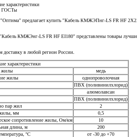
ие характеристики
и ГОСТы
"Оптима" предлагает купить "Кабель КМЖЭПнг-LS FR HF 2Х2Х0,
 "Кабель КМЖЭнг-LS FR HF EI180" представлены товары лучши
 доставку в любой регион России.
кие характеристики
 жилы
медь
ние жилы
однопроволочная
ПВХ (поливинилхлорид)
алюмолавсан
ПВХ (поливинилхлорид)
во пар жил
2
жилы, мм
0,5
еское сопротивление жилы, Ом/км
10
ная длина, м
200
емпература, °С
от -30 до +70