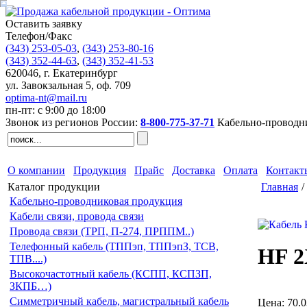
Оставить заявку
Телефон/Факс
(343)
253-05-03
,
(343)
253-80-16
(343)
352-44-63
,
(343)
352-41-53
620046
,
г. Екатеринбург
ул. Завокзальная 5, оф. 709
optima-nt@mail.ru
пн-пт: с 9:00 до 18:00
Звонок из регионов России:
8-800-775-37-71
Кабельно-проводн
О компании
Продукция
Прайс
Доставка
Оплата
Контакт
Каталог продукции
Главная
/
Кабельно-проводниковая продукция
Кабели связи, провода связи
Провода связи (ТРП, П-274, ПРППМ..)
Телефонный кабель (ТППэп, ТППэпЗ, ТСВ,
HF 2
ТПВ....)
Высокочастотный кабель (КСПП, КСПЗП,
ЗКПБ…)
Симметричный кабель, магистральный кабель
Цена:
70.0