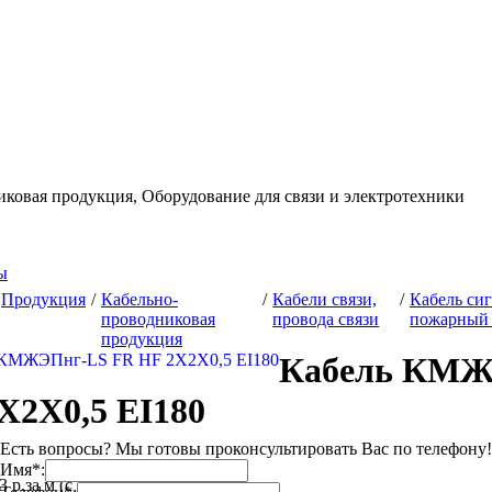
иковая продукция,
Оборудование для связи и электротехники
ы
Продукция
/
Кабельно-
/
Кабели связи,
/
Кабель си
проводниковая
провода связи
пожарный 
продукция
Кабель КМЖ
Х2Х0,5 EI180
Есть вопросы? Мы готовы проконсультировать Вас по телефону!
Имя*:
3 р.
за м (с НДС)