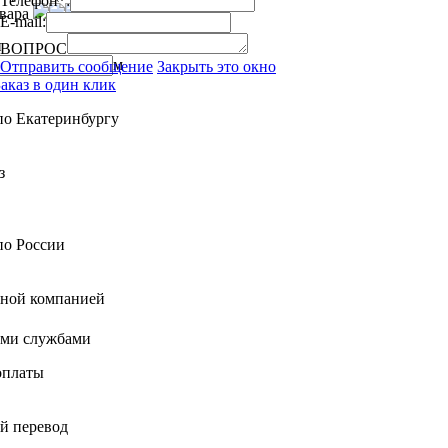
Телефон*:
вара
E-mail:
и
ВОПРОС
м
Отправить сообщение
Закрыть это окно
Заказ в один клик
по Екатеринбургу
з
по России
тной компанией
ими службами
оплаты
й перевод