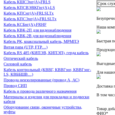
Кабель КШСЭнг(А)-FRLS
Срок служ
Кабель КПСВЭВКГнг(А)-LS
Кабель КПСнг(А)-FRLSLTx
Безупречн
Кабель КПСЭнг(А)-FRLSLTx
Кабель КСБнг(А)-FRHF
Наша комп
Кабель КВК-2П для видеонаблюдения
Кабель КВК-2В для видеонаблюдения
Быстрая п
Кабель РК, коаксиальный кабель, МРМПЭ
Витая пара (UTP, FTP…)
Продукция
Кабель RS 485 (КИПЭВ, КИПЭП), герда кабель
Оптический кабель
Выгодные
Силовой кабель
Кабель контрольный (КВВГ, КВВГэнг, КВВГэнг-
Для наших
LS, КВББШВ…)
Провода неизолированные (провод А, АС)
Провод СИП
Доставка 
Кабель и провода различного назначения
В том чис
Материалы и изделия для прокладки и подвески
кабеля
Оборудование связи, оконечные устройства,
Товар доб
муфты
ФИО
*