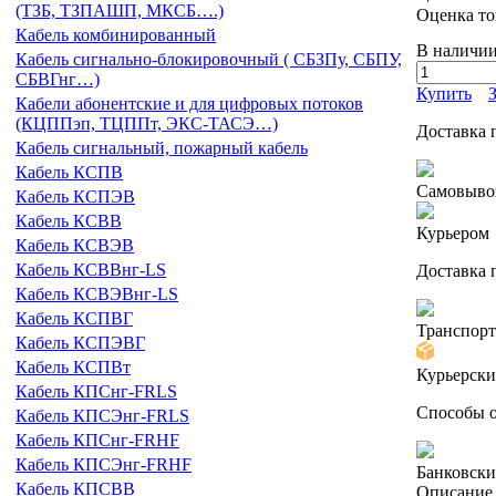
(ТЗБ, ТЗПАШП, МКСБ….)
Оценка то
Кабель комбинированный
В наличи
Кабель сигнально-блокировочный ( СБЗПу, СБПУ,
СБВГнг…)
Купить
Кабели абонентские и для цифровых потоков
(КЦППэп, ТЦППт, ЭКС-ТАСЭ…)
Доставка 
Кабель сигнальный, пожарный кабель
Кабель КСПВ
Самовыво
Кабель КСПЭВ
Кабель КСВВ
Курьером
Кабель КСВЭВ
Кабель КСВВнг-LS
Доставка 
Кабель КСВЭВнг-LS
Кабель КСПВГ
Транспор
Кабель КСПЭВГ
Кабель КСПВт
Курьерск
Кабель КПСнг-FRLS
Способы 
Кабель КПСЭнг-FRLS
Кабель КПСнг-FRHF
Кабель КПСЭнг-FRHF
Банковски
Кабель КПСВВ
Описание