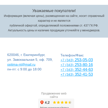
Уважаемые покупатели!
Информация (включая цены), размещенная на сайте, носит справочный
характер и не является
публичной офертой, определяемой положениями ст. 437 ГК РФ.
Актуальность цены и наличие продукции уточняйте у менеджеров.
620046, г. Екатеринбург,
Телефон/Факс
ул. Завокзальная 5, оф. 709,
253-05-03
+7 (343)
optima-nt@mail.ru
253-80-16
+7 (343)
пн-пт: с 9:00 до 18:00
352-44-63
+7 (343)
352-41-53
+7 (343)
Продвижение web
сайта