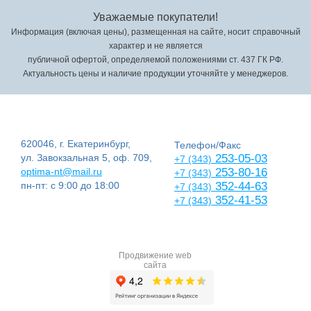
Уважаемые покупатели!
Информация (включая цены), размещенная на сайте, носит справочный
характер и не является
публичной офертой, определяемой положениями ст. 437 ГК РФ.
Актуальность цены и наличие продукции уточняйте у менеджеров.
620046, г. Екатеринбург,
Телефон/Факс
ул. Завокзальная 5, оф. 709,
253-05-03
+7 (343)
optima-nt@mail.ru
253-80-16
+7 (343)
пн-пт: с 9:00 до 18:00
352-44-63
+7 (343)
352-41-53
+7 (343)
Продвижение web
сайта