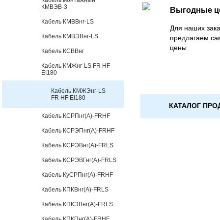
Кабель монтажный
КМВЭВ-3
Выгодные 
Кабель КМВВнг-LS
Для наших зака
Кабель КМВЭВнг-LS
предлагаем са
цены
Кабель КСВВнг
Кабель КМЖнг-LS FR HF
EI180
Кабель КМЖЭнг-LS
FR HF EI180
КАТАЛОГ ПРО
Кабель КСРПнг(А)-FRHF
Кабель КСРЭПнг(А)-FRHF
Кабель КСРЭВнг(А)-FRLS
Кабель КСРЭВГнг(А)-FRLS
Кабель КуСРПнг(А)-FRHF
Кабель КПКВнг(А)-FRLS
Кабель КПКЭВнг(А)-FRLS
Кабель КПКПнг(А)-FRHF