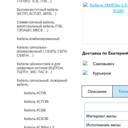
ТППэпЗ, ТСВ, ТПВ....)
Высокочастотный кабель
(КСПП, КСПЗП, ЗКПБ…)
Симметричный кабель,
магистральный кабель (ТЗБ,
ТЗПАШП, МКСБ….)
Кабель комбинированный
Кабель сигнально-
блокировочный ( СБЗПу, СБПУ,
Доставка по Екатерин
СБВГнг…)
Самовывоз
Кабели абонентские и для
цифровых потоков (КЦППэп,
ТЦППт, ЭКС-ТАСЭ…)
Курьером
Кабель сигнальный, пожарный
кабель
Описание
Техн
Кабель КСПВ
Кабель КСПЭВ
Кабель КСВВ
Материал жилы
Кабель КСВЭВ
Исполнение жилы
Кабель КСВВнг-LS