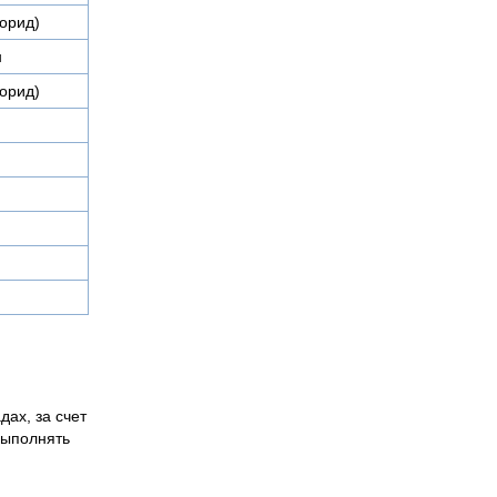
орид)
н
орид)
дах, за счет
выполнять