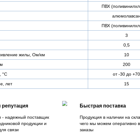
ПВХ (поливинилхл
алюмолавса
ПВХ (поливинилхл
3
0,5
тивление жилы, Ом/км
10
 м
200
, °С
от -30 до +70
е, лет
15
 репутация
Быстрая поставка
 - надежный поставщик
Продукция в наличии на скла
одниковой продукции и
чего мы можем оперативно 
для связи
заказы