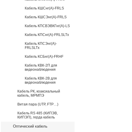
Кабель КШСнг(А)-FRLS
Кабель КШСЭнг(А)-FRLS
Кабель КПСВЭВКГнг(А)-LS
Кабель КПСнг(А)-FRLSLTx
Кабель КПСЭнг(А)-
FRLSLTx
Кабель КСБнг(А)-FRHF
Кабель КВК-2П для
видеонаблюдения
Кабель КВК-2В для
видеонаблюдения
Кабель РК, коаксиальный
кабель, МРМПЭ
Витая пара (UTP, FTP…)
Кабель RS 485 (КИПЭВ,
КИПЭП), герда кабель
Оптический кабель