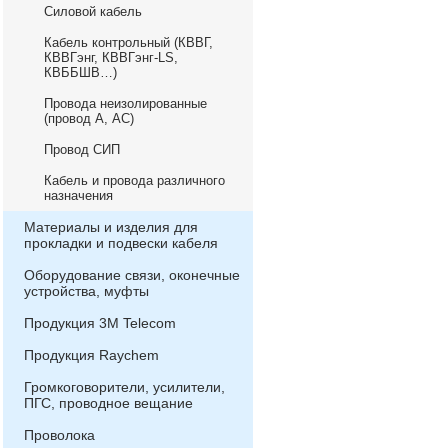
Силовой кабель
Кабель контрольный (КВВГ,
КВВГэнг, КВВГэнг-LS,
КВББШВ…)
Провода неизолированные
(провод А, АС)
Провод СИП
Кабель и провода различного
назначения
Материалы и изделия для
прокладки и подвески кабеля
Оборудование связи, оконечные
устройства, муфты
Продукция 3М Telecom
Продукция Raychem
Громкоговорители, усилители,
ПГС, проводное вещание
Проволока