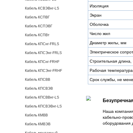
Изоляция
Кабель КСВЭВнг-LS
Экран
Кабель КСПВГ
Оболочка
Кабель КСПЭВГ
Число жил
Кабель КСПВт
Диаметр жилы, мм
Кабель КПСнг-FRLS
Электрическое сопро
Кабель КПСЭнг-FRLS
Строительная длина,
Кабель КПСнг-FRHF
Рабочая температура
Кабель КПСЭнг-FRHF
Срок службы, не мене
Кабель КПСВВ
Кабель КПСВЭВ
Кабель КПСВВнг-LS
Безупречная
Кабель КПСВЭВнг-LS
Наша компания
Кабель КМВВ
кабельно-пров
оборудования 
Кабель КМВЭВ