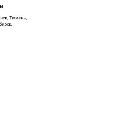
ии
инск, Тюмень,
бирск,