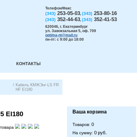
Телефон/Факс
253-05-03
253-80-16
(343)
(343)
,
352-44-63
352-41-53
(343)
(343)
,
620046
,
г. Екатеринбург
ул. Завокзальная 5, оф. 709
optima-nt@mail.ru
пн-пт: с 9:00 до 18:00
КОНТАКТЫ
/
Кабель КМЖЭнг-LS FR
HF EI180
Ваша корзина
5 EI180
0
Товаров:
товара
0 руб.
На сумму: