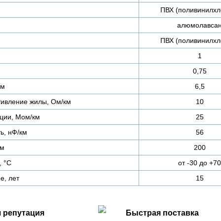
ПВХ (поливинилхл
алюмолавса
ПВХ (поливинилхл
1
0,75
мм
6,5
тивление жилы, Ом/км
10
ции, Мом/км
25
ь, нФ/км
56
 м
200
, °С
от -30 до +70
е, лет
15
 репутация
Быстрая поставка