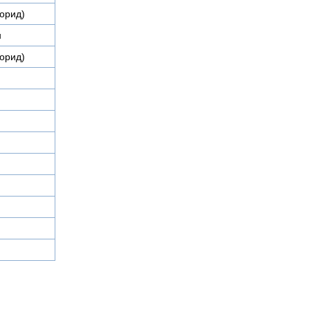
орид)
н
орид)