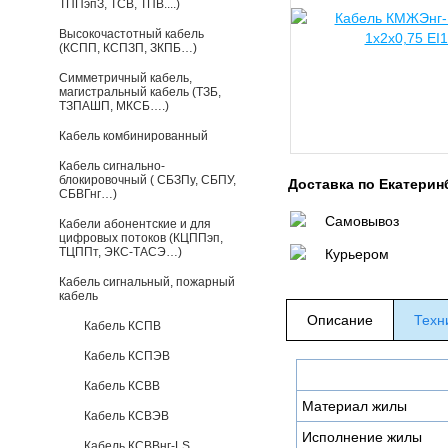
ТППэпЗ, ТСВ, ТПВ....)
Высокочастотный кабель
(КСПП, КСПЗП, ЗКПБ…)
Симметричный кабель,
магистральный кабель (ТЗБ,
ТЗПАШП, МКСБ….)
Кабель комбинированный
Кабель сигнально-
блокировочный ( СБЗПу, СБПУ,
Доставка по Екатерин
СБВГнг…)
Самовывоз
Кабели абонентские и для
цифровых потоков (КЦППэп,
ТЦППт, ЭКС-ТАСЭ…)
Курьером
Кабель сигнальный, пожарный
кабель
Описание
Техн
Кабель КСПВ
Кабель КСПЭВ
Кабель КСВВ
Материал жилы
Кабель КСВЭВ
Исполнение жилы
Кабель КСВВнг-LS