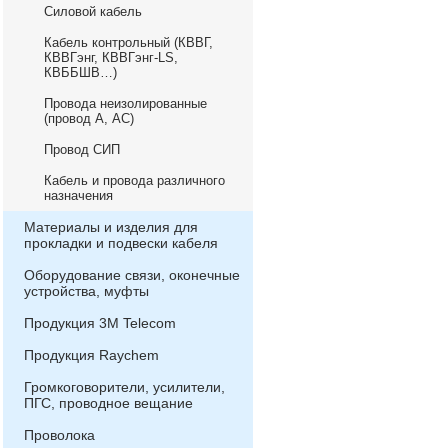
Силовой кабель
Кабель контрольный (КВВГ,
КВВГэнг, КВВГэнг-LS,
КВББШВ…)
Провода неизолированные
(провод А, АС)
Провод СИП
Кабель и провода различного
назначения
Материалы и изделия для
прокладки и подвески кабеля
Оборудование связи, оконечные
устройства, муфты
Продукция 3М Telecom
Продукция Raychem
Громкоговорители, усилители,
ПГС, проводное вещание
Проволока