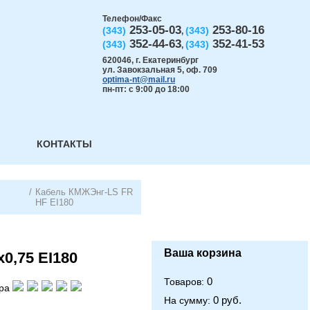
Телефон/Факс
253-05-03
253-80-16
(343)
(343)
,
352-44-63
352-41-53
(343)
(343)
,
620046
,
г. Екатеринбург
ул. Завокзальная 5, оф. 709
optima-nt@mail.ru
пн-пт: с 9:00 до 18:00
КОНТАКТЫ
/
Кабель КМЖЭнг-LS FR
HF EI180
Ваша корзина
0,75 EI180
0
Товаров:
ра
0 руб.
На сумму: