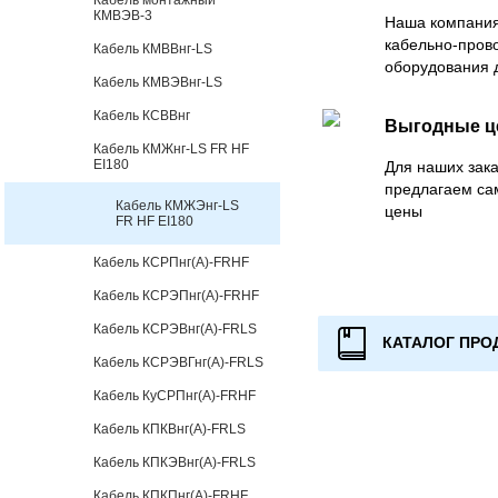
Кабель монтажный
КМВЭВ-3
Наша компания
кабельно-пров
Кабель КМВВнг-LS
оборудования 
Кабель КМВЭВнг-LS
Кабель КСВВнг
Выгодные 
Кабель КМЖнг-LS FR HF
EI180
Для наших зака
предлагаем са
Кабель КМЖЭнг-LS
цены
FR HF EI180
Кабель КСРПнг(А)-FRHF
Кабель КСРЭПнг(А)-FRHF
Кабель КСРЭВнг(А)-FRLS
КАТАЛОГ ПРО
Кабель КСРЭВГнг(А)-FRLS
Кабель КуСРПнг(А)-FRHF
Кабель КПКВнг(А)-FRLS
Кабель КПКЭВнг(А)-FRLS
Кабель КПКПнг(А)-FRHF