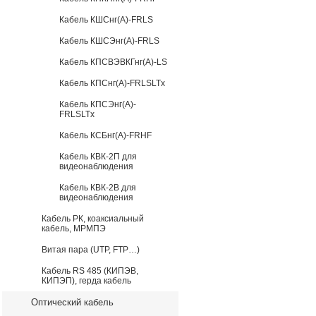
Кабель КШСнг(А)-FRLS
Кабель КШСЭнг(А)-FRLS
Кабель КПСВЭВКГнг(А)-LS
Кабель КПСнг(А)-FRLSLTx
Кабель КПСЭнг(А)-
FRLSLTx
Кабель КСБнг(А)-FRHF
Кабель КВК-2П для
видеонаблюдения
Кабель КВК-2В для
видеонаблюдения
Кабель РК, коаксиальный
кабель, МРМПЭ
Витая пара (UTP, FTP…)
Кабель RS 485 (КИПЭВ,
КИПЭП), герда кабель
Оптический кабель