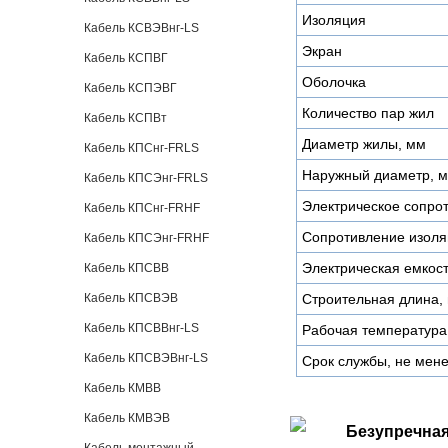
Изоляция
Кабель КСВЭВнг-LS
Экран
Кабель КСПВГ
Оболочка
Кабель КСПЭВГ
Количество пар жил
Кабель КСПВт
Диаметр жилы, мм
Кабель КПСнг-FRLS
Наружный диаметр, 
Кабель КПСЭнг-FRLS
Электрическое сопро
Кабель КПСнг-FRHF
Сопротивление изоля
Кабель КПСЭнг-FRHF
Электрическая емкост
Кабель КПСВВ
Кабель КПСВЭВ
Строительная длина,
Кабель КПСВВнг-LS
Рабочая температура
Кабель КПСВЭВнг-LS
Срок службы, не мене
Кабель КМВВ
Кабель КМВЭВ
Безупречная