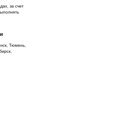
дах, за счет
выполнять
ии
инск, Тюмень,
бирск,