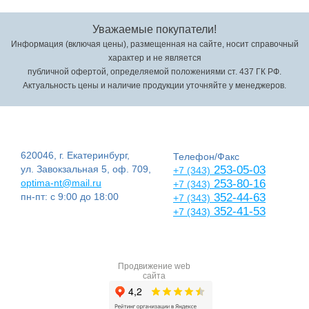
Уважаемые покупатели!
Информация (включая цены), размещенная на сайте, носит справочный
характер и не является
публичной офертой, определяемой положениями ст. 437 ГК РФ.
Актуальность цены и наличие продукции уточняйте у менеджеров.
620046, г. Екатеринбург,
Телефон/Факс
ул. Завокзальная 5, оф. 709,
253-05-03
+7 (343)
optima-nt@mail.ru
253-80-16
+7 (343)
пн-пт: с 9:00 до 18:00
352-44-63
+7 (343)
352-41-53
+7 (343)
Продвижение web
сайта