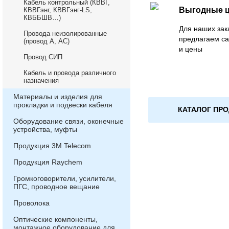
Кабель контрольный (КВВГ,
Выгодные 
КВВГэнг, КВВГэнг-LS,
КВББШВ…)
Для наших зак
Провода неизолированные
предлагаем с
(провод А, АС)
и цены
Провод СИП
Кабель и провода различного
назначения
Материалы и изделия для
прокладки и подвески кабеля
КАТАЛОГ ПР
Оборудование связи, оконечные
устройства, муфты
Продукция 3М Telecom
Продукция Raychem
Громкоговорители, усилители,
ПГС, проводное вещание
Проволока
Оптические компоненты,
монтажное оборудование для