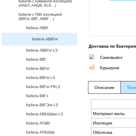
Кабели с бумажной изоляцией
(ААБЛ, ААШВ, АСБ…)
Кабели с ПВХ изоляцией
(ВВГнг, ВВГ, АВВГ…)
Кабель АВВГ
Кабель АВВГнг
Доставка по Екатери
Кабель АВВГнг-LS
Самовывоз
Кабель ВВГ
Курьером
Кабель ВВГнг
Кабель ВВГнг-LS
Кабель ВВГнг-FRLS
Описание
Техн
Кабель ВВГз
Кабель ВВГЭнг-LS
Материал жилы
Кабель АВБбШвнг-LS
Изоляция
Кабель АПвВг
Оболочка
Кабель АПБбШв