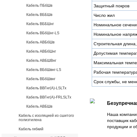
Кабель ПБбШв
Защитный покров
Кабель ВББШв
Число жил
Кабель ВББШнг
Номинальное сечени
Кабель ВБбШнг-LS
Номинальное напряж
Кабель АВБбШв
Строительная длина,
Кабель АВБбШнг
Допустимая температ
Кабель АВБШВнг
Максимальная темпер
Кабель ВБбШвнг-LS
Рабочая температура
Кабель ВБбШвнг
Срок службы, не мен
Кабель ВВГнг(А)-LSLTx
Кабель ВВГнг(А)-FRLSLTx
Безупречна
Кабель АВБШв
Наша компани
Кабель с изоляцией из сшитого
полиэтилена
поставщик каб
продукции и о
Кабель гибкий