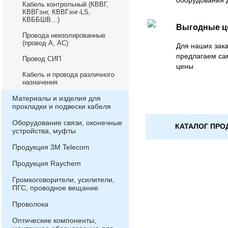
оборудования 
Кабель контрольный (КВВГ,
КВВГэнг, КВВГэнг-LS,
КВББШВ…)
Выгодные 
Провода неизолированные
(провод А, АС)
Для наших зака
предлагаем са
Провод СИП
цены
Кабель и провода различного
назначения
Материалы и изделия для
прокладки и подвески кабеля
Оборудование связи, оконечные
КАТАЛОГ ПРО
устройства, муфты
Продукция 3М Telecom
Продукция Raychem
Громкоговорители, усилители,
ПГС, проводное вещание
Проволока
Оптические компоненты,