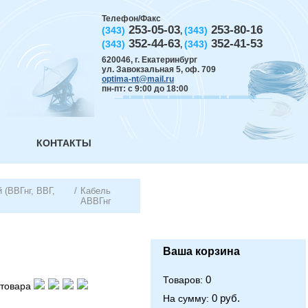
Телефон/Факс
253-05-03
253-80-16
(343)
(343)
,
352-44-63
352-41-53
(343)
(343)
,
620046
,
г. Екатеринбург
ул. Завокзальная 5, оф. 709
optima-nt@mail.ru
пн-пт: с 9:00 до 18:00
КОНТАКТЫ
 (ВВГнг, ВВГ,
/
Кабель
АВВГнг
Ваша корзина
0
Товаров:
товара
0 руб.
На сумму: