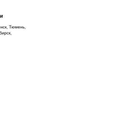
ии
инск, Тюмень,
бирск,