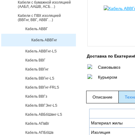
Кабели с бумажной изоляцией
(ААБЛ, ААШВ, АСБ…)
Кабели с ПВХ изоляцией
(ВВГнг, ВВГ, АВВГ…)
Кабель АВВГ
Кабель АВВГнг
Кабель АВВГнг-LS
Доставка по Екатерин
Кабель ВВГ
Самовывоз
Кабель ВВГнг
Курьером
Кабель ВВГнг-LS
Кабель ВВГнг-FRLS
Кабель ВВГз
Описание
Техн
Кабель ВВГЭнг-LS
Кабель АВБбШвнг-LS
Материал жилы
Кабель АПвВг
Изоляция
Кабель АПБбШв