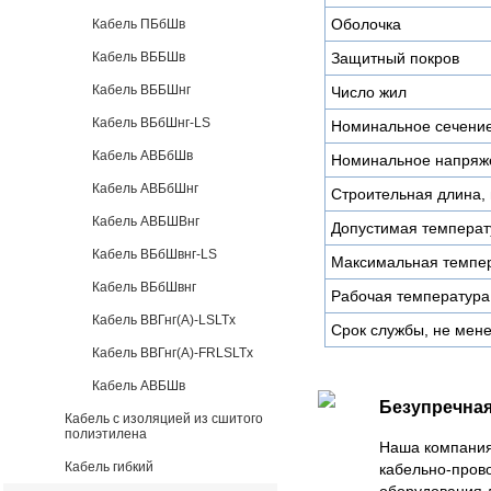
Оболочка
Кабель ПБбШв
Кабель ВББШв
Защитный покров
Кабель ВББШнг
Число жил
Кабель ВБбШнг-LS
Номинальное сечени
Кабель АВБбШв
Номинальное напряже
Кабель АВБбШнг
Строительная длина, 
Кабель АВБШВнг
Допустимая температу
Кабель ВБбШвнг-LS
Максимальная темпер
Кабель ВБбШвнг
Рабочая температура
Кабель ВВГнг(А)-LSLTx
Срок службы, не мене
Кабель ВВГнг(А)-FRLSLTx
Кабель АВБШв
Безупречная
Кабель с изоляцией из сшитого
полиэтилена
Наша компания
Кабель гибкий
кабельно-пров