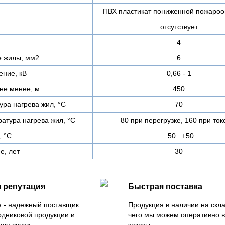
ПВХ пластикат пониженной пожароо
отсутствует
4
е жилы, мм2
6
ние, кВ
0,66 - 1
не менее, м
450
ра нагрева жил, °C
70
атура нагрева жил, °C
80 при перегрузке, 160 при ток
, °C
−50...+50
е, лет
30
 репутация
Быстрая поставка
 - надежный поставщик
Продукция в наличии на скла
одниковой продукции и
чего мы можем оперативно 