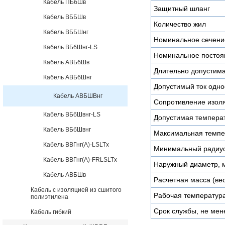
Кабель ПБбШв
Защитный шланг
Кабель ВББШв
Количество жил
Кабель ВББШнг
Номинальное сечени
Кабель ВБбШнг-LS
Номинальное постоя
Кабель АВБбШв
Длительно допустима
Кабель АВБбШнг
Допустимый ток одно
Кабель АВБШВнг
Сопротивление изоля
Кабель ВБбШвнг-LS
Допустимая температ
Кабель ВБбШвнг
Максимальная темпе
Кабель ВВГнг(А)-LSLTx
Минимальный радиус
Кабель ВВГнг(А)-FRLSLTx
Наружный диаметр, 
Кабель АВБШв
Расчетная масса (вес)
Кабель с изоляцией из сшитого
Рабочая температура
полиэтилена
Срок службы, не мен
Кабель гибкий