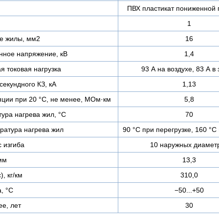
ПВХ пластикат пониженной 
1
е жилы, мм2
16
нное напряжение, кВ
1,4
я токовая нагрузка
93 А на воздухе, 83 А в
секундного КЗ, кА
1,13
ции при 20 °С, не менее, МОм·км
5,8
ура нагрева жил, °C
70
ратура нагрева жил
90 °C при перегрузке, 160 °C 
 изгиба
10 наружных диамет
мм
13,3
, кг/км
310,0
, °C
−50...+50
ее, лет
30