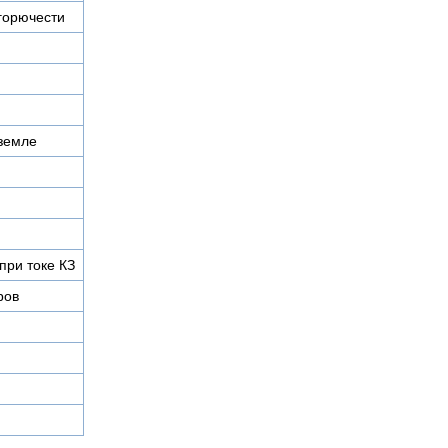
горючести
 земле
при токе КЗ
ров