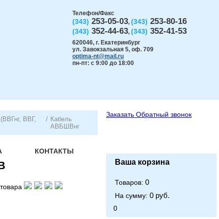
Телефон/Факс
253-05-03
253-80-16
(343)
(343)
,
352-44-63
352-41-53
(343)
(343)
,
620046
,
г. Екатеринбург
ул. Завокзальная 5, оф. 709
optima-nt@mail.ru
пн-пт: с 9:00 до 18:00
Заказать
Обратный звонок
(ВВГнг, ВВГ,
/
Кабель
АВБШВнг
А
КОНТАКТЫ
Ваша корзина
В
0
Товаров:
товара
0 руб.
На сумму:
0