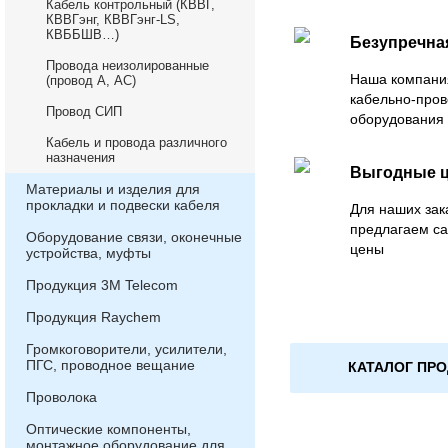
Кабель контрольный (КВВГ,
КВВГэнг, КВВГэнг-LS,
КВББШВ…)
Безупречна
Провода неизолированные
Наша компани
(провод А, АС)
кабельно-пров
Провод СИП
оборудования 
Кабель и провода различного
назначения
Выгодные 
Материалы и изделия для
прокладки и подвески кабеля
Для наших зак
предлагаем са
Оборудование связи, оконечные
цены
устройства, муфты
Продукция 3М Telecom
Продукция Raychem
Громкоговорители, усилители,
ПГС, проводное вещание
КАТАЛОГ ПР
Проволока
Оптические компоненты,
монтажное оборудование для