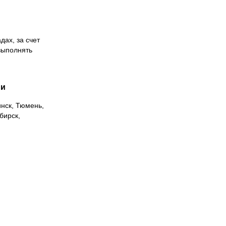
дах, за счет
выполнять
ии
инск, Тюмень,
бирск,