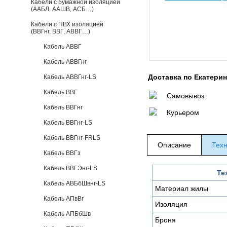
Кабели с бумажной изоляцией
(ААБЛ, ААШВ, АСБ…)
Кабели с ПВХ изоляцией
(ВВГнг, ВВГ, АВВГ…)
Кабель АВВГ
Кабель АВВГнг
Доставка по Екатери
Кабель АВВГнг-LS
Кабель ВВГ
Самовывоз
Кабель ВВГнг
Курьером
Кабель ВВГнг-LS
Кабель ВВГнг-FRLS
Описание
Техн
Кабель ВВГз
Кабель ВВГЭнг-LS
Те
Кабель АВБбШвнг-LS
Материал жилы
Кабель АПвВг
Изоляция
Кабель АПБбШв
Броня