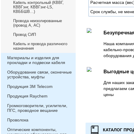
Расчетная масса (вес)
Кабель контрольный (КВВГ,
КВВГэнг, КВВГэнг-LS,
КВББШВ…)
Срок службы, не мене
Провода неизолированные
(провод А, АС)
Безупречная
Провод СИП
Наша компания
Кабель и провода различного
назначения
кабельно-пров
оборудования 
Материалы и изделия для
прокладки и подвески кабеля
Выгодные 
Оборудование связи, оконечные
устройства, муфты
Для наших зака
Продукция 3М Telecom
предлагаем са
цены
Продукция Raychem
Громкоговорители, усилители,
ПГС, проводное вещание
Проволока
Оптические компоненты,
КАТАЛОГ ПРО