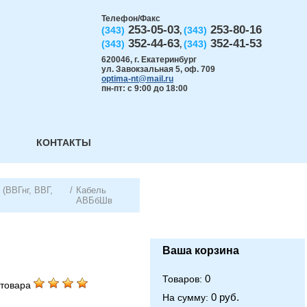
Телефон/Факс
253-05-03
253-80-16
(343)
(343)
,
352-44-63
352-41-53
(343)
(343)
,
620046
,
г. Екатеринбург
ул. Завокзальная 5, оф. 709
optima-nt@mail.ru
пн-пт: с 9:00 до 18:00
КОНТАКТЫ
(ВВГнг, ВВГ,
/
Кабель
АВБбШв
Ваша корзина
0
Товаров:
товара
0 руб.
На сумму: