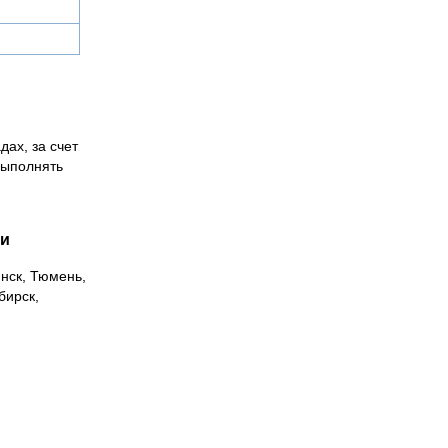
дах, за счет
выполнять
ии
инск, Тюмень,
бирск,