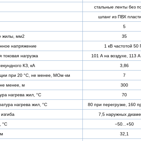
стальные ленты без п
шланг из ПВХ пласт
5
е жилы, мм2
35
нное напряжение
1 кВ частотой 50 
 токовая нагрузка
101 А на воздухе, 113 А
екундного КЗ, кА
3,86
ции при 20 °С, не менее, МОм·км
7
не менее, м
300
ра нагрева жил, °C
70
атура нагрева жил, °C
80 при перегрузке, 160 п
изгиба
7,5 наружных диаме
, °C
−50...+50
мм
32,1