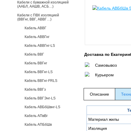
Кабели с бумажной изоляцией
(ААБЛ, ААШВ, АСБ…)
Кабели с ПВХ изоляцией
(ВВГнг, ВВГ, АВВГ…)
Кабель АВВГ
Кабель АВВГнг
Кабель АВВГнг-LS
Доставка по Екатерин
Кабель ВВГ
Кабель ВВГнг
Самовывоз
Кабель ВВГнг-LS
Курьером
Кабель ВВГнг-FRLS
Кабель ВВГз
Описание
Техн
Кабель ВВГЭнг-LS
Кабель АВБбШвнг-LS
Т
Кабель АПвВг
Материал жилы
Кабель АПБбШв
Изоляция