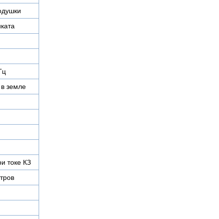
одушки
иката
Гц
 в земле
ри токе КЗ
тров