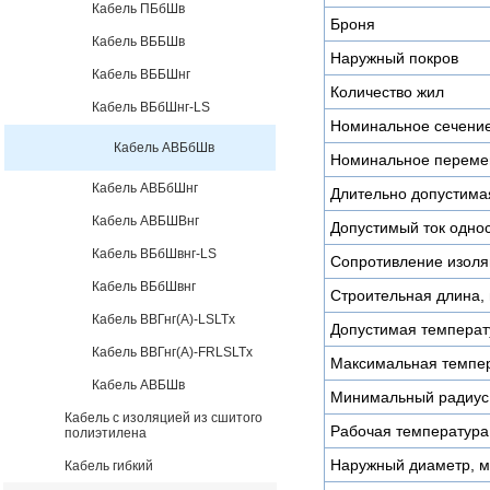
Кабель ПБбШв
Броня
Кабель ВББШв
Наружный покров
Кабель ВББШнг
Количество жил
Кабель ВБбШнг-LS
Номинальное сечени
Кабель АВБбШв
Номинальное переме
Кабель АВБбШнг
Длительно допустимая
Кабель АВБШВнг
Допустимый ток однос
Кабель ВБбШвнг-LS
Сопротивление изоля
Кабель ВБбШвнг
Строительная длина, 
Кабель ВВГнг(А)-LSLTx
Допустимая температу
Кабель ВВГнг(А)-FRLSLTx
Максимальная темпер
Кабель АВБШв
Минимальный радиус 
Кабель с изоляцией из сшитого
Рабочая температура
полиэтилена
Наружный диаметр, 
Кабель гибкий