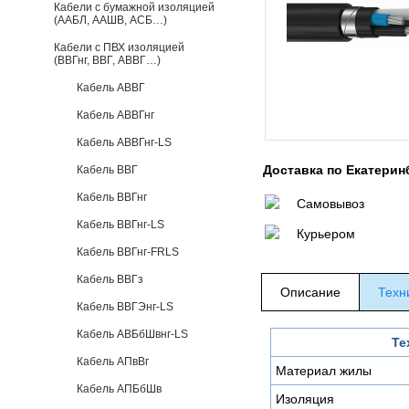
Кабели с бумажной изоляцией
(ААБЛ, ААШВ, АСБ…)
Кабели с ПВХ изоляцией
(ВВГнг, ВВГ, АВВГ…)
Кабель АВВГ
Кабель АВВГнг
Кабель АВВГнг-LS
Доставка по Екатерин
Кабель ВВГ
Кабель ВВГнг
Самовывоз
Кабель ВВГнг-LS
Курьером
Кабель ВВГнг-FRLS
Кабель ВВГз
Описание
Техн
Кабель ВВГЭнг-LS
Кабель АВБбШвнг-LS
Те
Кабель АПвВг
Материал жилы
Кабель АПБбШв
Изоляция