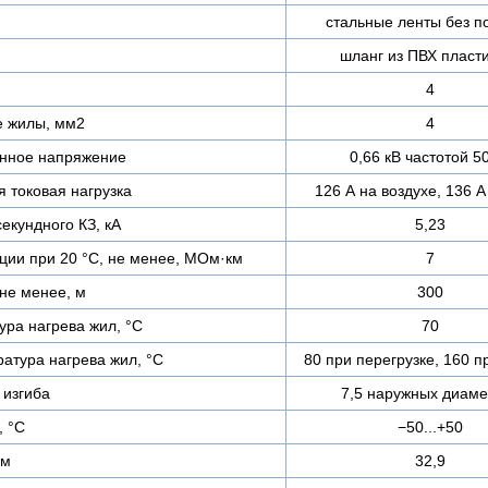
стальные ленты без п
шланг из ПВХ пласт
4
е жилы, мм2
4
нное напряжение
0,66 кВ частотой 5
 токовая нагрузка
126 А на воздухе, 136 А
екундного КЗ, кА
5,23
ции при 20 °С, не менее, МОм·км
7
не менее, м
300
ра нагрева жил, °C
70
атура нагрева жил, °C
80 при перегрузке, 160 п
изгиба
7,5 наружных диаме
, °C
−50...+50
мм
32,9