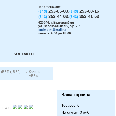
Телефон/Факс
253-05-03
253-80-16
(343)
(343)
,
352-44-63
352-41-53
(343)
(343)
,
620046
,
г. Екатеринбург
ул. Завокзальная 5, оф. 709
optima-nt@mail.ru
пн-пт: с 9:00 до 18:00
КОНТАКТЫ
(ВВГнг, ВВГ,
/
Кабель
АВБбШв
Ваша корзина
0
Товаров:
товара
0 руб.
На сумму: