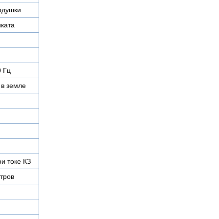
одушки
иката
0 Гц
 в земле
ри токе КЗ
тров