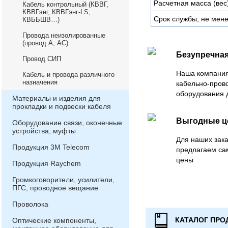
Расчетная масса (вес)
Кабель контрольный (КВВГ,
КВВГэнг, КВВГэнг-LS,
Срок службы, не мене
КВББШВ…)
Провода неизолированные
(провод А, АС)
Безупречная
Провод СИП
Наша компания
Кабель и провода различного
назначения
кабельно-пров
оборудования 
Материалы и изделия для
прокладки и подвески кабеля
Выгодные 
Оборудование связи, оконечные
устройства, муфты
Для наших зака
Продукция 3М Telecom
предлагаем са
цены
Продукция Raychem
Громкоговорители, усилители,
ПГС, проводное вещание
Проволока
КАТАЛОГ ПРО
Оптические компоненты,