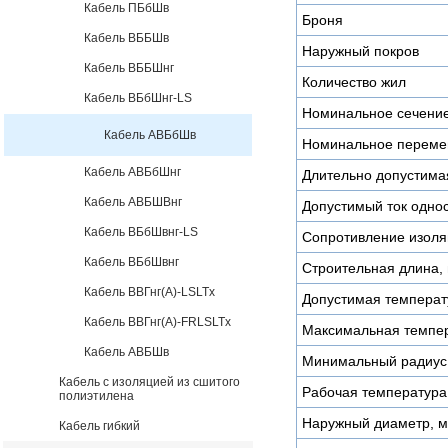
Кабель ПБбШв
Броня
Кабель ВББШв
Наружный покров
Кабель ВББШнг
Количество жил
Кабель ВБбШнг-LS
Номинальное сечени
Кабель АВБбШв
Номинальное переме
Кабель АВБбШнг
Длительно допустимая
Кабель АВБШВнг
Допустимый ток однос
Кабель ВБбШвнг-LS
Сопротивление изоля
Кабель ВБбШвнг
Строительная длина, 
Кабель ВВГнг(А)-LSLTx
Допустимая температу
Кабель ВВГнг(А)-FRLSLTx
Максимальная темпер
Кабель АВБШв
Минимальный радиус 
Кабель с изоляцией из сшитого
Рабочая температура
полиэтилена
Наружный диаметр, 
Кабель гибкий