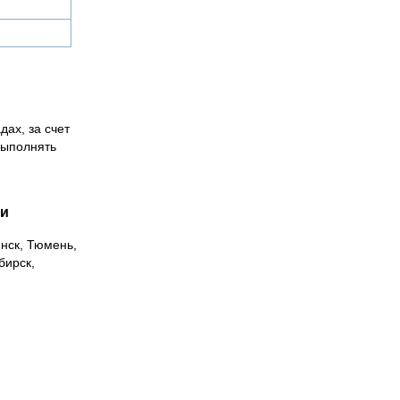
дах, за счет
выполнять
ии
инск, Тюмень,
бирск,