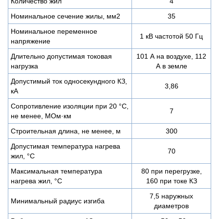
Количество жил
4
Номинальное сечение жилы, мм2
35
Номинальное переменное
1 кВ частотой 50 Гц
напряжение
Длительно допустимая токовая
101 А на воздухе, 112
нагрузка
А в земле
Допустимый ток односекундного КЗ,
3,86
кА
Сопротивление изоляции при 20 °С,
7
не менее, МОм·км
Строительная длина, не менее, м
300
Допустимая температура нагрева
70
жил, °C
Максимальная температура
80 при перегрузке,
нагрева жил, °C
160 при токе КЗ
7,5 наружных
Минимальный радиус изгиба
диаметров