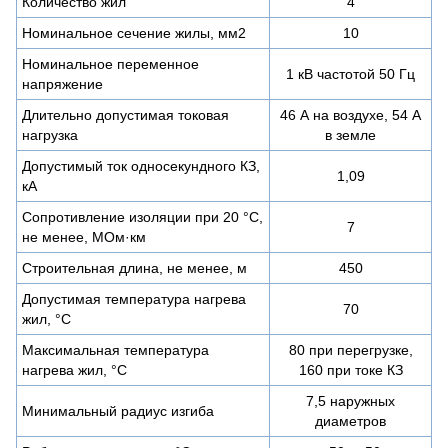
Количество жил
4
Номинальное сечение жилы, мм2
10
Номинальное переменное
1 кВ частотой 50 Гц
напряжение
Длительно допустимая токовая
46 А на воздухе, 54 А
нагрузка
в земле
Допустимый ток односекундного КЗ,
1,09
кА
Сопротивление изоляции при 20 °С,
7
не менее, МОм·км
Строительная длина, не менее, м
450
Допустимая температура нагрева
70
жил, °C
Максимальная температура
80 при перегрузке,
нагрева жил, °C
160 при токе КЗ
7,5 наружных
Минимальный радиус изгиба
диаметров