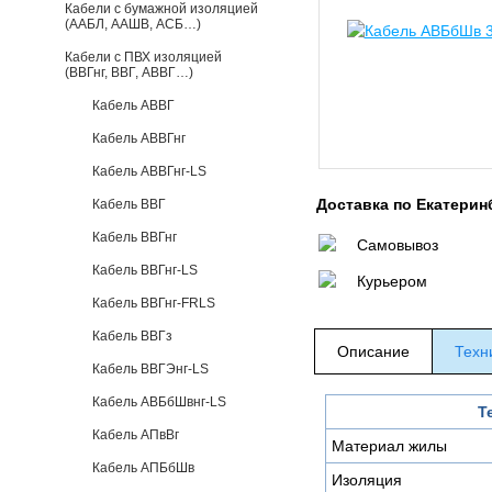
Кабели с бумажной изоляцией
(ААБЛ, ААШВ, АСБ…)
Кабели с ПВХ изоляцией
(ВВГнг, ВВГ, АВВГ…)
Кабель АВВГ
Кабель АВВГнг
Кабель АВВГнг-LS
Доставка по Екатерин
Кабель ВВГ
Кабель ВВГнг
Самовывоз
Кабель ВВГнг-LS
Курьером
Кабель ВВГнг-FRLS
Кабель ВВГз
Описание
Техн
Кабель ВВГЭнг-LS
Кабель АВБбШвнг-LS
Т
Кабель АПвВг
Материал жилы
Кабель АПБбШв
Изоляция