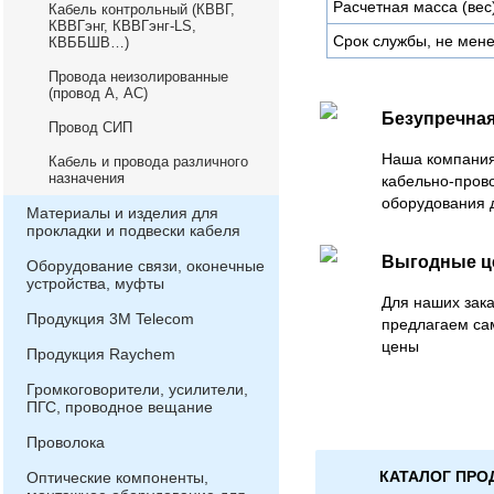
Расчетная масса (вес)
Кабель контрольный (КВВГ,
КВВГэнг, КВВГэнг-LS,
Срок службы, не мене
КВББШВ…)
Провода неизолированные
(провод А, АС)
Безупречная
Провод СИП
Наша компания
Кабель и провода различного
назначения
кабельно-пров
оборудования 
Материалы и изделия для
прокладки и подвески кабеля
Выгодные 
Оборудование связи, оконечные
устройства, муфты
Для наших зака
Продукция 3М Telecom
предлагаем са
цены
Продукция Raychem
Громкоговорители, усилители,
ПГС, проводное вещание
Проволока
КАТАЛОГ ПРО
Оптические компоненты,