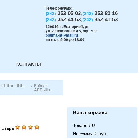
Телефон/Факс
253-05-03
253-80-16
(343)
(343)
,
352-44-63
352-41-53
(343)
(343)
,
620046
,
г. Екатеринбург
ул. Завокзальная 5, оф. 709
optima-nt@mail.ru
пн-пт: с 9:00 до 18:00
КОНТАКТЫ
(ВВГнг, ВВГ,
/
Кабель
АВБбШв
Ваша корзина
0
Товаров:
товара
0 руб.
На сумму: