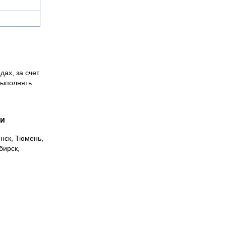
дах, за счет
выполнять
ии
инск, Тюмень,
бирск,