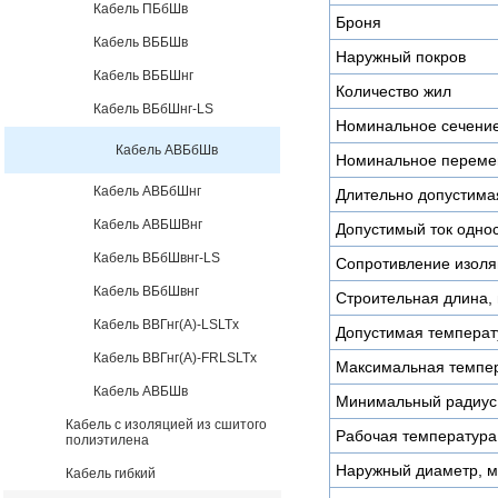
Кабель ПБбШв
Броня
Кабель ВББШв
Наружный покров
Кабель ВББШнг
Количество жил
Кабель ВБбШнг-LS
Номинальное сечени
Кабель АВБбШв
Номинальное переме
Кабель АВБбШнг
Длительно допустимая
Кабель АВБШВнг
Допустимый ток однос
Кабель ВБбШвнг-LS
Сопротивление изоля
Кабель ВБбШвнг
Строительная длина, 
Кабель ВВГнг(А)-LSLTx
Допустимая температу
Кабель ВВГнг(А)-FRLSLTx
Максимальная темпер
Кабель АВБШв
Минимальный радиус 
Кабель с изоляцией из сшитого
Рабочая температура
полиэтилена
Наружный диаметр, 
Кабель гибкий