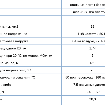
стальные ленты без п
шланг из ПВХ пласт
3
е жилы, мм2
16
нное напряжение
1 кВ частотой 50 
 токовая нагрузка
67 А на воздухе, 77 А 
екундного КЗ, кА
1,74
ции при 20 °С, не менее, МОм·км
7
не менее, м
450
ра нагрева жил, °C
70
атура нагрева жил, °C
80 при перегрузке, 160 п
изгиба
7,5 наружных диаме
, °C
−50...+50
мм
20,9