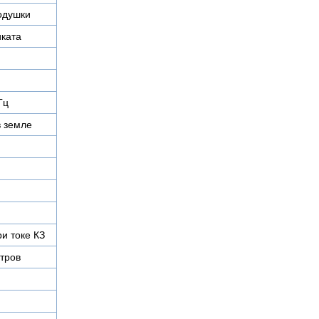
одушки
иката
Гц
в земле
ри токе КЗ
тров