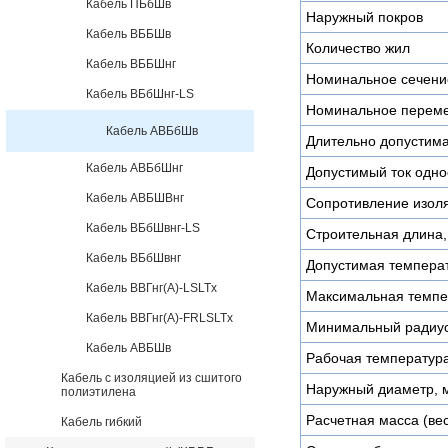
Кабель ПБбШв
Наружный покров
Кабель ВББШв
Количество жил
Кабель ВББШнг
Номинальное сечени
Кабель ВБбШнг-LS
Номинальное перем
Кабель АВБбШв
Длительно допустима
Кабель АВБбШнг
Допустимый ток одно
Кабель АВБШВнг
Сопротивление изоля
Кабель ВБбШвнг-LS
Строительная длина,
Кабель ВБбШвнг
Допустимая температ
Кабель ВВГнг(А)-LSLTx
Максимальная темпер
Кабель ВВГнг(А)-FRLSLTx
Минимальный радиус
Кабель АВБШв
Рабочая температура
Кабель с изоляцией из сшитого
Наружный диаметр, 
полиэтилена
Расчетная масса (вес)
Кабель гибкий