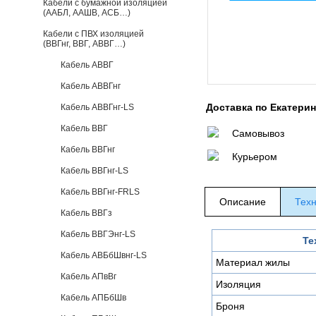
Кабели с бумажной изоляцией
(ААБЛ, ААШВ, АСБ…)
Кабели с ПВХ изоляцией
(ВВГнг, ВВГ, АВВГ…)
Кабель АВВГ
Кабель АВВГнг
Доставка по Екатери
Кабель АВВГнг-LS
Кабель ВВГ
Самовывоз
Кабель ВВГнг
Курьером
Кабель ВВГнг-LS
Кабель ВВГнг-FRLS
Описание
Техн
Кабель ВВГз
Кабель ВВГЭнг-LS
Те
Кабель АВБбШвнг-LS
Материал жилы
Кабель АПвВг
Изоляция
Кабель АПБбШв
Броня