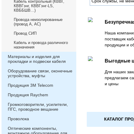
Срок службы, не мен
Кабель контрольный (КВВГ,
КВВГэнг, КВВГэнг-LS,
КВББШВ…)
Провода неизолированные
Безупречна
(провод А, АС)
Наша компани
Провод СИП
поставщик каб
Кабель и провода различного
продукции и о
назначения
Материалы и изделия для
Выгодные 
прокладки и подвески кабеля
Оборудование связи, оконечные
Для наших зак
устройства, муфты
предлагаем с
и цены
Продукция 3М Telecom
Продукция Raychem
Громкоговорители, усилители,
ПГС, проводное вещание
Проволока
КАТАЛОГ ПР
Оптические компоненты,
монтажное оборудование для