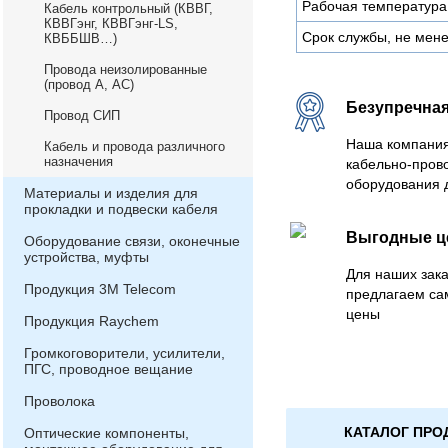
Рабочая температура
Кабель контрольный (КВВГ,
КВВГэнг, КВВГэнг-LS,
Срок службы, не мене
КВББШВ…)
Провода неизолированные
(провод А, АС)
Безупречная
Провод СИП
Наша компания
Кабель и провода различного
назначения
кабельно-пров
оборудования 
Материалы и изделия для
прокладки и подвески кабеля
Выгодные 
Оборудование связи, оконечные
устройства, муфты
Для наших зака
Продукция 3М Telecom
предлагаем са
цены
Продукция Raychem
Громкоговорители, усилители,
ПГС, проводное вещание
Проволока
КАТАЛОГ ПРО
Оптические компоненты,