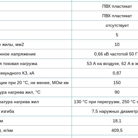
ПВХ пластикат
ПВХ пластикат
отсутствует
5
е жилы, мм2
10
нное напряжение
0,66 кВ частотой 50 Г
 токовая нагрузка
53 А на воздухе, 62 А в 
екундного КЗ, кА
0,87
ции при 20 °С, не менее, МОм·км
150
ра нагрева жил, °C
90
атура нагрева жил
130 °C при перегрузке, 250 °C 
изгиба
7,5 наружных диаметр
мм
18,1
, кг/км
409,5