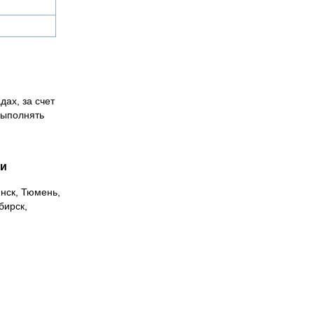
дах, за счет
выполнять
ии
инск, Тюмень,
бирск,