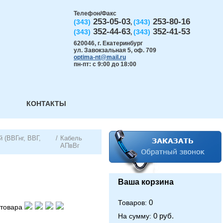
Телефон/Факс
253-05-03
253-80-16
(343)
(343)
,
352-44-63
352-41-53
(343)
(343)
,
620046
,
г. Екатеринбург
ул. Завокзальная 5, оф. 709
optima-nt@mail.ru
пн-пт: с 9:00 до 18:00
КОНТАКТЫ
 (ВВГнг, ВВГ,
/
Кабель
АПвВг
Ваша корзина
0
Товаров:
товара
0 руб.
На сумму: