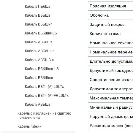
Поясная изоляция
Кабель ПБбШв
Оболочка
Кабель ВББШв
Защитный покров
Кабель ВББШнг
Кабель ВБбШнг-LS
Количество жил
Кабель АВБбШв
Номинальное сечени
Кабель АВБбШнг
Номинальное переме
Кабель АВБШВнг
Длительно допустимая
Кабель ВБбШвнг-LS
Допустимый ток однос
Кабель ВБбШвнг
Сопротивление изоля
Кабель ВВГнг(А)-LSLTx
Допустимая температу
Кабель ВВГнг(А)-FRLSLTx
Максимальная темпер
Кабель АВБШв
Минимальный радиус 
Кабель с изоляцией из сшитого
Наружный диаметр, 
полиэтилена
Расчетная масса (вес)
Кабель гибкий