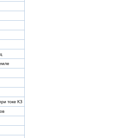
ц
земле
при токе КЗ
ов