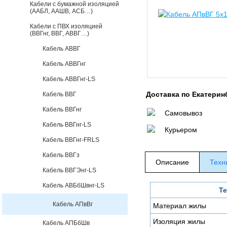
Кабели с бумажной изоляцией
(ААБЛ, ААШВ, АСБ…)
Кабели с ПВХ изоляцией
(ВВГнг, ВВГ, АВВГ…)
Кабель АВВГ
Кабель АВВГнг
Кабель АВВГнг-LS
Доставка по Екатерин
Кабель ВВГ
Кабель ВВГнг
Самовывоз
Кабель ВВГнг-LS
Курьером
Кабель ВВГнг-FRLS
Кабель ВВГз
Описание
Техн
Кабель ВВГЭнг-LS
Кабель АВБбШвнг-LS
Те
Кабель АПвВг
Материал жилы
Изоляция жилы
Кабель АПБбШв