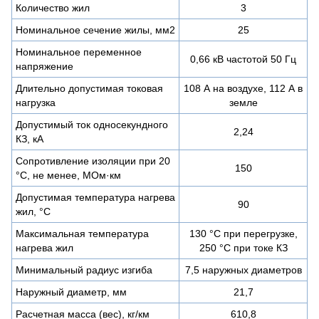
Количество жил
3
Номинальное сечение жилы, мм2
25
Номинальное переменное
0,66 кВ частотой 50 Гц
напряжение
Длительно допустимая токовая
108 А на воздухе, 112 А в
нагрузка
земле
Допустимый ток односекундного
2,24
КЗ, кА
Сопротивление изоляции при 20
150
°С, не менее, МОм·км
Допустимая температура нагрева
90
жил, °C
Максимальная температура
130 °C при перегрузке,
нагрева жил
250 °C при токе КЗ
Минимальный радиус изгиба
7,5 наружных диаметров
Наружный диаметр, мм
21,7
Расчетная масса (вес), кг/км
610,8