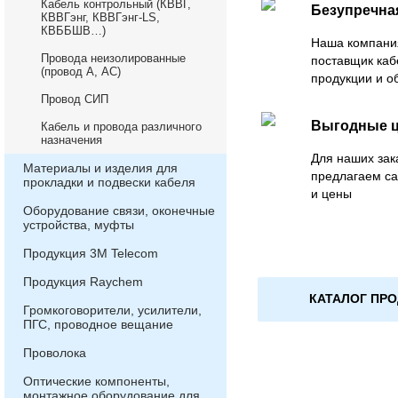
Кабель контрольный (КВВГ,
Безупречна
КВВГэнг, КВВГэнг-LS,
КВББШВ…)
Наша компани
Провода неизолированные
поставщик каб
(провод А, АС)
продукции и о
Провод СИП
Выгодные 
Кабель и провода различного
назначения
Для наших зак
Материалы и изделия для
предлагаем с
прокладки и подвески кабеля
и цены
Оборудование связи, оконечные
устройства, муфты
Продукция 3М Telecom
Продукция Raychem
КАТАЛОГ ПР
Громкоговорители, усилители,
ПГС, проводное вещание
Проволока
Оптические компоненты,
монтажное оборудование для