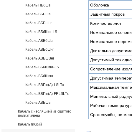
Оболочка
Кабель ПБбШв
Защитный покров
Кабель ВББШв
Кабель ВББШнг
Количество жил
Кабель ВБбШнг-LS
Номинальное сечени
Кабель АВБбШв
Номинальное перем
Кабель АВБбШнг
Длительно допустима
Кабель АВБШВнг
Допустимый ток одно
Кабель ВБбШвнг-LS
Сопротивление изоля
Кабель ВБбШвнг
Допустимая температ
Кабель ВВГнг(А)-LSLTx
Максимальная темпе
Кабель ВВГнг(А)-FRLSLTx
Минимальный радиус
Кабель АВБШв
Рабочая температура
Кабель с изоляцией из сшитого
Срок службы, не мен
полиэтилена
Кабель гибкий