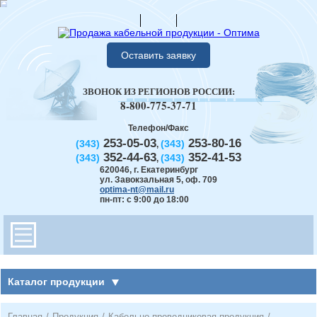
Оставить заявку
ЗВОНОК ИЗ РЕГИОНОВ РОССИИ:
8-800-775-37-71
Телефон/Факс
253-05-03
253-80-16
(343)
(343)
,
352-44-63
352-41-53
(343)
(343)
,
620046
,
г. Екатеринбург
ул. Завокзальная 5, оф. 709
optima-nt@mail.ru
пн-пт: с 9:00 до 18:00
Каталог продукции
Главная
/
Продукция
/
Кабельно-проводниковая продукция
/