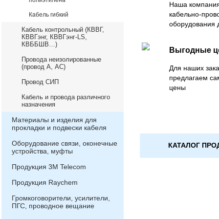
полиэтилена
Наша компания
кабельно-пров
Кабель гибкий
оборудования 
Кабель контрольный (КВВГ,
КВВГэнг, КВВГэнг-LS,
КВББШВ…)
Выгодные 
Провода неизолированные
(провод А, АС)
Для наших зака
предлагаем са
Провод СИП
цены
Кабель и провода различного
назначения
Материалы и изделия для
прокладки и подвески кабеля
Оборудование связи, оконечные
КАТАЛОГ ПРО
устройства, муфты
Продукция 3М Telecom
Продукция Raychem
Громкоговорители, усилители,
ПГС, проводное вещание