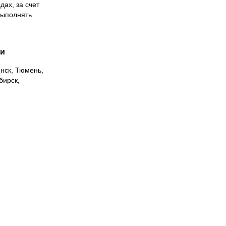
дах, за счет
выполнять
ии
инск, Тюмень,
бирск,