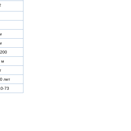
2
м
м
0200
 м
г
0 лет
0-73