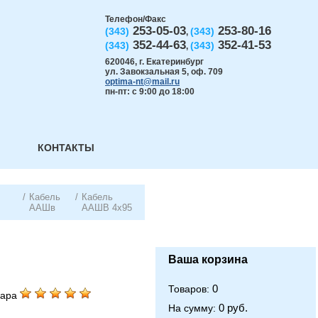
Телефон/Факс
253-05-03
253-80-16
(343)
(343)
,
352-44-63
352-41-53
(343)
(343)
,
620046
,
г. Екатеринбург
ул. Завокзальная 5, оф. 709
optima-nt@mail.ru
пн-пт: с 9:00 до 18:00
КОНТАКТЫ
/
Кабель
/
Кабель
ААШв
ААШВ 4х95
Ваша корзина
0
Товаров:
вара
0 руб.
На сумму: