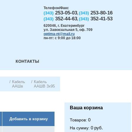
Телефон/Факс
253-05-03
253-80-16
(343)
(343)
,
352-44-63
352-41-53
(343)
(343)
,
620046
,
г. Екатеринбург
ул. Завокзальная 5, оф. 709
optima-nt@mail.ru
пн-пт: с 9:00 до 18:00
КОНТАКТЫ
/
Кабель
/
Кабель
ААШв
ААШВ 3х95
Ваша корзина
Добавить в корзину
0
Товаров:
0 руб.
На сумму: