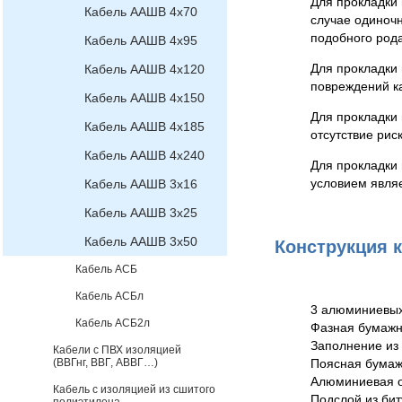
Для прокладки
Кабель ААШВ 4х70
случае одиноч
подобного рода
Кабель ААШВ 4х95
Для прокладки 
Кабель ААШВ 4х120
повреждений ка
Кабель ААШВ 4х150
Для прокладки 
Кабель ААШВ 4х185
отсутствие рис
Кабель ААШВ 4х240
Для прокладки
условием являе
Кабель ААШВ 3х16
Кабель ААШВ 3х25
Кабель ААШВ 3х50
Конструкция 
Кабель АСБ
Кабель АСБл
3 алюминиевых
Кабель АСБ2л
Фазная бумажн
Заполнение из
Кабели с ПВХ изоляцией
(ВВГнг, ВВГ, АВВГ…)
Поясная бумаж
Алюминиевая о
Кабель с изоляцией из сшитого
Подслой из бит