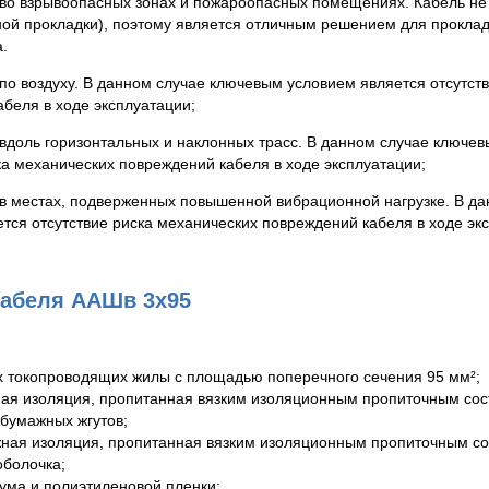
 во взрывоопасных зонах и пожароопасных помещениях. Кабель не 
ной прокладки), поэтому является отличным решением для прокла
.
по воздуху. В данном случае ключевым условием является отсутст
беля в ходе эксплуатации;
вдоль горизонтальных и наклонных трасс. В данном случае ключе
ка механических повреждений кабеля в ходе эксплуатации;
 в местах, подверженных повышенной вибрационной нагрузке. В д
тся отсутствие риска механических повреждений кабеля в ходе эк
кабеля ААШв 3х95
 токопроводящих жилы с площадью поперечного сечения 95 мм²;
ая изоляция, пропитанная вязким изоляционным пропиточным сос
 бумажных жгутов;
ная изоляция, пропитанная вязким изоляционным пропиточным со
болочка;
ума и полиэтиленовой пленки;