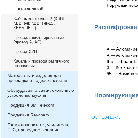
полиэтилена
Наружный покр
Кабель гибкий
Кабель контрольный (КВВГ,
КВВГэнг, КВВГэнг-LS,
Расшифровка 
КВББШВ…)
Провода неизолированные
(провод А, АС)
А
—
Алюминиев
Провод СИП
А
—
Алюминиев
Шв
—
Шланг Вы
Кабель и провода различного
назначения
3
—
Количеств
95
—
Номиналь
Материалы и изделия для
прокладки и подвески кабеля
Оборудование связи, оконечные
Нормирующие
устройства, муфты
Продукция 3М Telecom
Продукция Raychem
ГОСТ 18410-73
Громкоговорители, усилители,
ПГС, проводное вещание