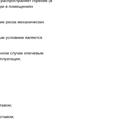
распространяет горение (в
дки в помещениях
вие риска механических
вым условием является
анном случае ключевым
сплуатации;
тавом;
ставом;