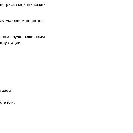
вие риска механических
вым условием является
анном случае ключевым
сплуатации;
тавом;
ставом;