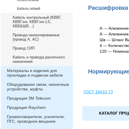
полиэтилена
Расшифровка 
Кабель гибкий
Кабель контрольный (КВВГ,
КВВГэнг, КВВГэнг-LS,
КВББШВ…)
А
—
Алюминиев
А
—
Алюминиев
Провода неизолированные
(провод А, АС)
Шв
—
Шланг Вы
4
—
Количеств
Провод СИП
120
—
Номинал
Кабель и провода различного
назначения
Материалы и изделия для
Нормирующие
прокладки и подвески кабеля
Оборудование связи, оконечные
устройства, муфты
ГОСТ 18410-73
Продукция 3М Telecom
Продукция Raychem
КАТАЛОГ ПРО
Громкоговорители, усилители,
ПГС, проводное вещание