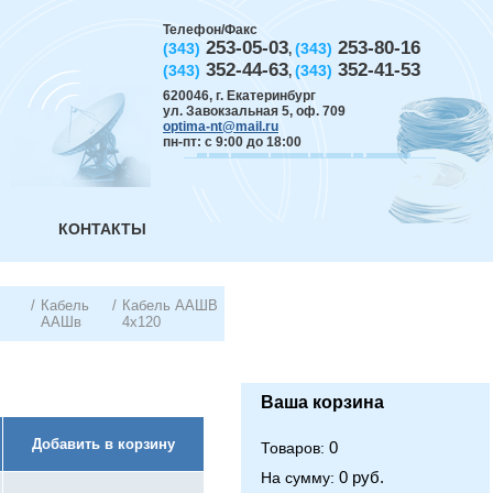
Телефон/Факс
253-05-03
253-80-16
(343)
(343)
,
352-44-63
352-41-53
(343)
(343)
,
620046
,
г. Екатеринбург
ул. Завокзальная 5, оф. 709
optima-nt@mail.ru
пн-пт: с 9:00 до 18:00
КОНТАКТЫ
/
Кабель
/
Кабель ААШВ
ААШв
4х120
Ваша корзина
Добавить в корзину
0
Товаров:
0 руб.
На сумму: