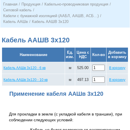
Главная
/
Продукция
/
Кабельно-проводниковая продукция
/
Силовой кабель
/
Кабели с бумажной изоляцией (ААБЛ, ААШВ, АСБ…)
/
Кабель ААШв
/
Кабель ААШВ 3х120
Кабель ААШВ 3х120
Ед.
Цена с
Добавить
Наименование
Кол-во
изм.
НДС
в корзину
м
525.00
Кабель ААШв 3х120 - 6 кв
В корзину
м
497.13
Кабель ААШв 3х120 - 10 кв
В корзину
Применение кабеля ААШв 3х120
Для прокладки в земле (с укладкой кабеля в траншеи), при
соблюдении следующих условий:
—
Кабель не будет подвергаться растягивающим