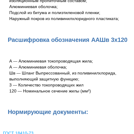
изоляционным пропиточным составом;
Алюминиевая оболочка;
Подслой из битума и полиэтиленовой пленки;
Наружный покров из поливинилхлоридного пластиката;
Расшифровка обозначения ААШв 3х120
А
—
Алюминиевая токопроводящая жила;
А
—
Алюминиевая оболочка;
Шв
—
Шланг Выпрессованный, из поливинилхлорида,
выполняющий защитную функцию;
3
—
Количество токопроводящих жил
120
—
Номинальное сечение жилы (мм²)
Нормирующие документы:
ГОСТ 18410-73