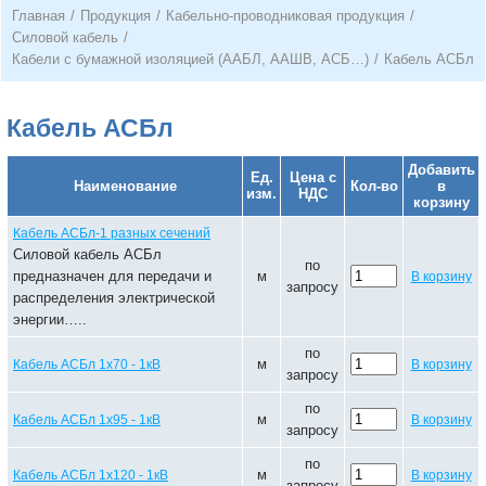
Главная
/
Продукция
/
Кабельно-проводниковая продукция
/
Силовой кабель
/
Кабели с бумажной изоляцией (ААБЛ, ААШВ, АСБ…)
/
Кабель АСБл
Кабель АСБл
Добавить
Ед.
Цена с
Наименование
Кол-во
в
изм.
НДС
корзину
Кабель АСБл-1 разных сечений
Силовой кабель АСБл
по
предназначен для передачи и
м
В корзину
запросу
распределения электрической
энергии…..
по
м
Кабель АСБл 1х70 - 1кВ
В корзину
запросу
по
м
Кабель АСБл 1х95 - 1кВ
В корзину
запросу
по
м
Кабель АСБл 1х120 - 1кВ
В корзину
запросу