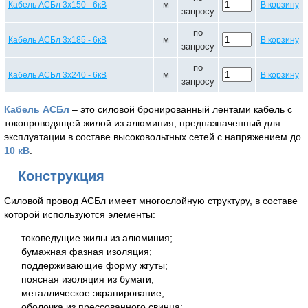
м
Кабель АСБл 3х150 - 6кВ
В корзину
запросу
по
м
Кабель АСБл 3х185 - 6кВ
В корзину
запросу
по
м
Кабель АСБл 3х240 - 6кВ
В корзину
запросу
Кабель АСБл
– это силовой бронированный лентами кабель с
токопроводящей жилой из алюминия, предназначенный для
эксплуатации в составе высоковольтных сетей с напряжением до
10 кВ
.
Конструкция
Силовой провод АСБл имеет многослойную структуру, в составе
которой используются элементы:
токоведущие жилы из алюминия;
бумажная фазная изоляция;
поддерживающие форму жгуты;
поясная изоляция из бумаги;
металлическое экранирование;
оболочка из прессованного свинца;