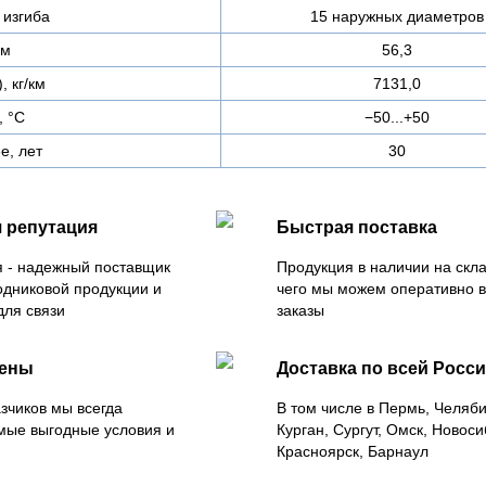
изгиба
15 наружных диаметров
мм
56,3
, кг/км
7131,0
, °C
−50...+50
е, лет
30
 репутация
Быстрая поставка
 - надежный поставщик
Продукция в наличии на скла
одниковой продукции и
чего мы можем оперативно 
для связи
заказы
цены
Доставка по всей Росс
зчиков мы всегда
В том числе в Пермь, Челяб
мые выгодные условия и
Курган, Сургут, Омск, Новоси
Красноярск, Барнаул