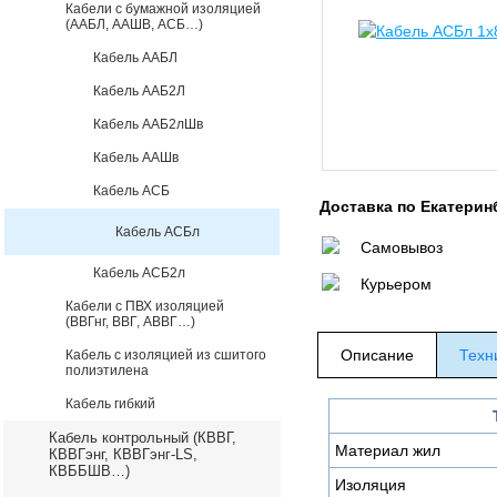
Кабели с бумажной изоляцией
(ААБЛ, ААШВ, АСБ…)
Кабель ААБЛ
Кабель ААБ2Л
Кабель ААБ2лШв
Кабель ААШв
Кабель АСБ
Доставка по Екатерин
Кабель АСБл
Самовывоз
Кабель АСБ2л
Курьером
Кабели с ПВХ изоляцией
(ВВГнг, ВВГ, АВВГ…)
Описание
Техн
Кабель с изоляцией из сшитого
полиэтилена
Кабель гибкий
Кабель контрольный (КВВГ,
Материал жил
КВВГэнг, КВВГэнг-LS,
КВББШВ…)
Изоляция