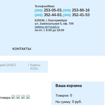
Телефон/Факс
253-05-03
253-80-16
(343)
(343)
,
352-44-63
352-41-53
(343)
(343)
,
620046
,
г. Екатеринбург
ул. Завокзальная 5, оф. 709
optima-nt@mail.ru
пн-пт: с 9:00 до 18:00
КОНТАКТЫ
цией (ААБЛ,
/
Кабель
АСБл
Ваша корзина
0
Товаров:
товара
0 руб.
На сумму: