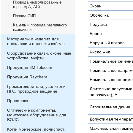
Провода неизолированные
Экран
(провод А, АС)
Оболочка
Провод СИП
Подушка
Кабель и провода различного
назначения
Броня
Материалы и изделия для
Наружный покров
прокладки и подвески кабеля
Число жил
Оборудование связи, оконечные
устройства, муфты
Номинальное сечени
Продукция 3М Telecom
Номинальное напряже
Продукция Raychem
Номинальное переме
Громкоговорители, усилители,
Длительно допустимая
ПГС, проводное вещание
на воздухе), А
Проволока
Строительная длина
Оптические компоненты,
монтажное оборудование для
Допустимая температу
ВОЛС
Максимальная темпер
Когти монтерские, полиспаст,