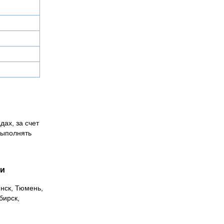
дах, за счет
выполнять
ии
инск, Тюмень,
бирск,