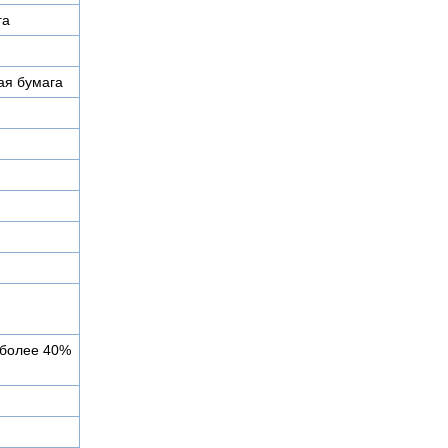
га
ая бумага
 более 40%