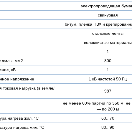
электропроводящая бума
свинуовая
битум, пленка ПВХ и крепированн
стальные ленты
волокнистые материалы
1
е жилы, мм2
800
ние, кВ
1
нное напряжение
1 кВ частотой 50 Гц
 токовая нагрузка (в земле/
987
не менее 60% партии по 350 м, не
— по 200 м
ра нагрева жил, °C
60...70
атура нагрева жил, °C
80...90