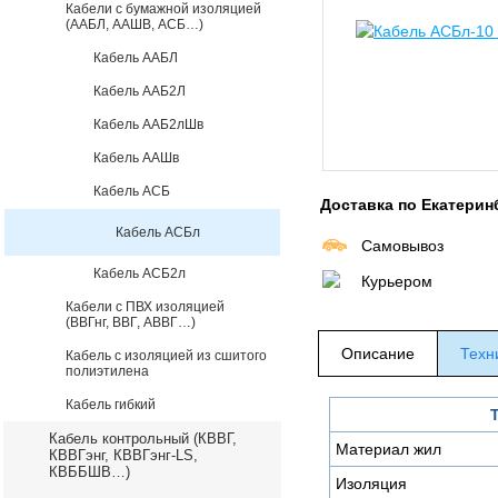
Кабели с бумажной изоляцией
(ААБЛ, ААШВ, АСБ…)
Кабель ААБЛ
Кабель ААБ2Л
Кабель ААБ2лШв
Кабель ААШв
Кабель АСБ
Доставка по Екатерин
Кабель АСБл
Самовывоз
Кабель АСБ2л
Курьером
Кабели с ПВХ изоляцией
(ВВГнг, ВВГ, АВВГ…)
Описание
Техн
Кабель с изоляцией из сшитого
полиэтилена
Кабель гибкий
Кабель контрольный (КВВГ,
Материал жил
КВВГэнг, КВВГэнг-LS,
КВББШВ…)
Изоляция