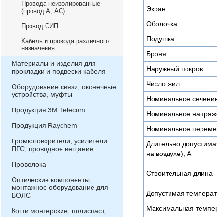
Провода неизолированные
Экран
(провод А, АС)
Оболочка
Провод СИП
Подушка
Кабель и провода различного
назначения
Броня
Материалы и изделия для
Наружный покров
прокладки и подвески кабеля
Число жил
Оборудование связи, оконечные
устройства, муфты
Номинальное сечени
Продукция 3М Telecom
Номинальное напряже
Продукция Raychem
Номинальное переме
Громкоговорители, усилители,
Длительно допустимая
ПГС, проводное вещание
на воздухе), А
Проволока
Строительная длина
Оптические компоненты,
монтажное оборудование для
Допустимая температу
ВОЛС
Максимальная темпер
Когти монтерские, полиспаст,