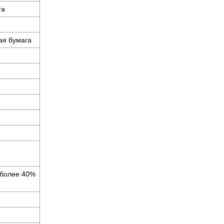
га
ая бумага
 более 40%