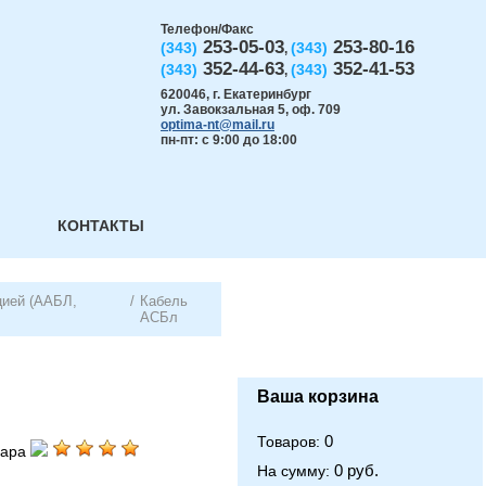
Телефон/Факс
253-05-03
253-80-16
(343)
(343)
,
352-44-63
352-41-53
(343)
(343)
,
620046
,
г. Екатеринбург
ул. Завокзальная 5, оф. 709
optima-nt@mail.ru
пн-пт: с 9:00 до 18:00
КОНТАКТЫ
цией (ААБЛ,
/
Кабель
АСБл
Ваша корзина
0
Товаров:
вара
0 руб.
На сумму: