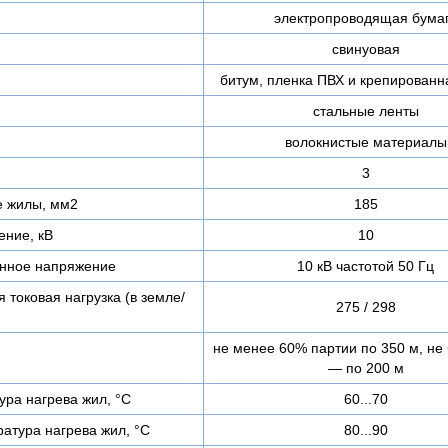
электропроводящая бума
свинуовая
битум, пленка ПВХ и крепированн
стальные ленты
волокнистые материалы
3
е жилы, мм2
185
ние, кВ
10
нное напряжение
10 кВ частотой 50 Гц
 токовая нагрузка (в земле/
275 / 298
не менее 60% партии по 350 м, не
— по 200 м
ра нагрева жил, °C
60...70
атура нагрева жил, °C
80...90