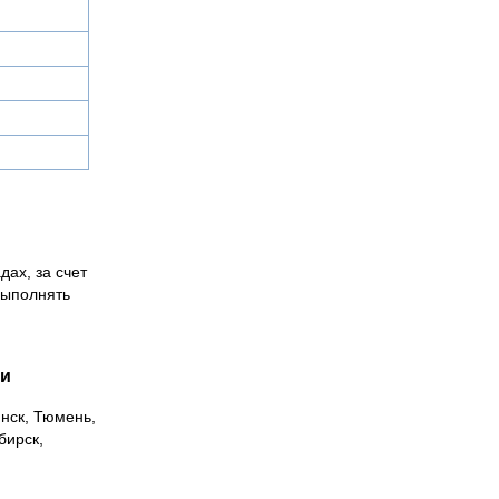
дах, за счет
выполнять
ии
инск, Тюмень,
бирск,