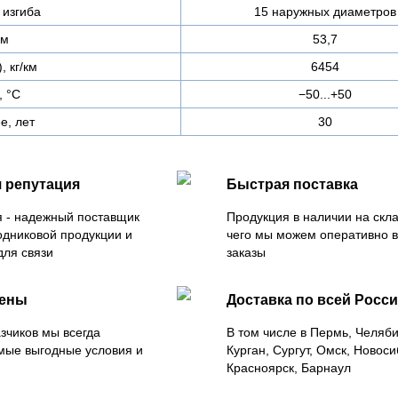
изгиба
15 наружных диаметров
мм
53,7
, кг/км
6454
, °C
−50...+50
е, лет
30
 репутация
Быстрая поставка
 - надежный поставщик
Продукция в наличии на скла
одниковой продукции и
чего мы можем оперативно 
для связи
заказы
цены
Доставка по всей Росс
зчиков мы всегда
В том числе в Пермь, Челяб
мые выгодные условия и
Курган, Сургут, Омск, Новоси
Красноярск, Барнаул