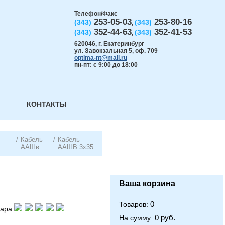
Телефон/Факс
253-05-03
253-80-16
(343)
(343)
,
352-44-63
352-41-53
(343)
(343)
,
620046
,
г. Екатеринбург
ул. Завокзальная 5, оф. 709
optima-nt@mail.ru
пн-пт: с 9:00 до 18:00
КОНТАКТЫ
/
Кабель
/
Кабель
ААШв
ААШВ 3х35
Ваша корзина
0
Товаров:
вара
0 руб.
На сумму: