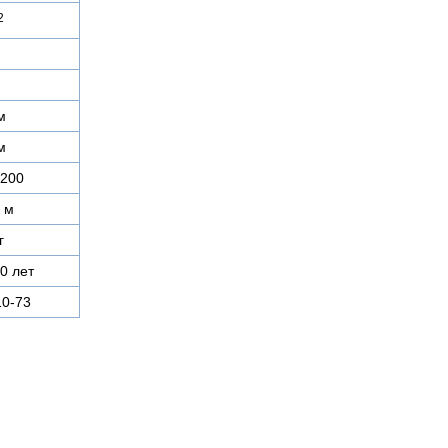
2
м
м
0200
 м
г
0 лет
0-73