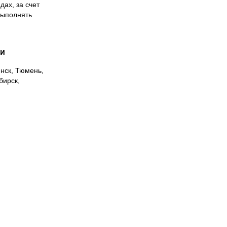
дах, за счет
выполнять
ии
инск, Тюмень,
бирск,