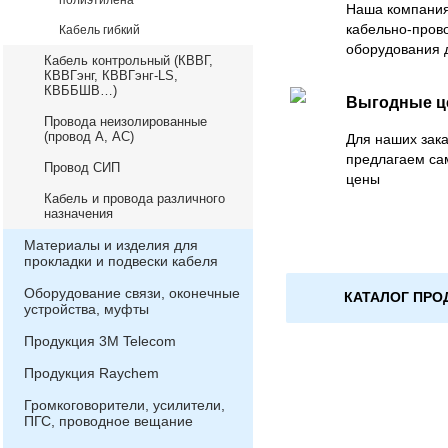
полиэтилена
Наша компания
кабельно-пров
Кабель гибкий
оборудования 
Кабель контрольный (КВВГ,
КВВГэнг, КВВГэнг-LS,
КВББШВ…)
Выгодные 
Провода неизолированные
(провод А, АС)
Для наших зака
предлагаем са
Провод СИП
цены
Кабель и провода различного
назначения
Материалы и изделия для
прокладки и подвески кабеля
Оборудование связи, оконечные
КАТАЛОГ ПРО
устройства, муфты
Продукция 3М Telecom
Продукция Raychem
Громкоговорители, усилители,
ПГС, проводное вещание