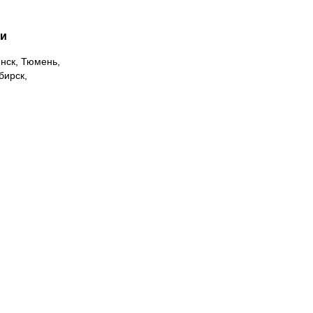
ии
инск, Тюмень,
бирск,