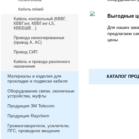
полиэтилена
Кабель гибкий
Выгодные 
Кабель контрольный (КВВГ,
КВВГэнг, КВВГэнг-LS,
Для наших зака
КВББШВ…)
предлагаем са
Провода неизолированные
цены
(провод А, АС)
Провод СИП
Кабель и провода различного
назначения
Материалы и изделия для
КАТАЛОГ ПРО
прокладки и подвески кабеля
Оборудование связи, оконечные
устройства, муфты
Продукция 3М Telecom
Продукция Raychem
Громкоговорители, усилители,
ПГС, проводное вещание