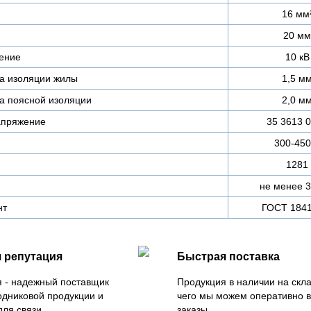
16 мм
20 мм
ение
10 кВ
а изоляции жилы
1,5 м
а поясной изоляции
2,0 м
апряжение
35 3613 
300-450
1281
не менее 3
нт
ГОСТ 1841
 репутация
Быстрая поставка
 - надежный поставщик
Продукция в наличии на скла
одниковой продукции и
чего мы можем оперативно 
для связи
заказы