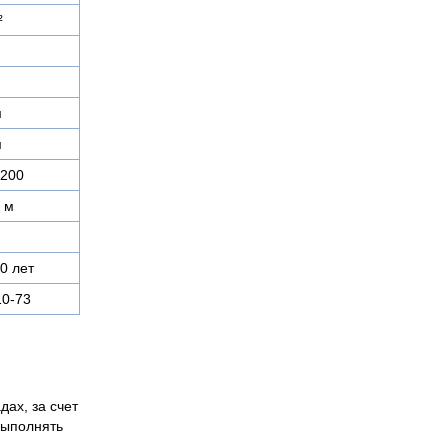
²
м
м
0200
 м
0 лет
0-73
дах, за счет
выполнять