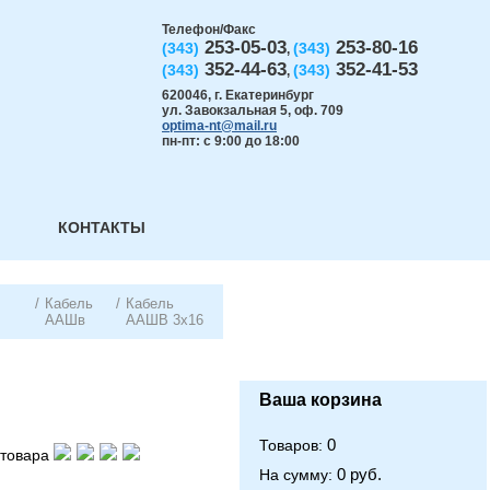
Телефон/Факс
253-05-03
253-80-16
(343)
(343)
,
352-44-63
352-41-53
(343)
(343)
,
620046
,
г. Екатеринбург
ул. Завокзальная 5, оф. 709
optima-nt@mail.ru
пн-пт: с 9:00 до 18:00
КОНТАКТЫ
/
Кабель
/
Кабель
ААШв
ААШВ 3х16
Ваша корзина
0
Товаров:
товара
0 руб.
На сумму: