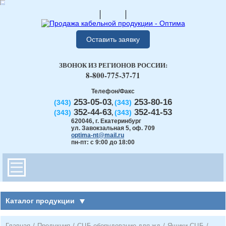
Оставить заявку
ЗВОНОК ИЗ РЕГИОНОВ РОССИИ:
8-800-775-37-71
Телефон/Факс
253-05-03
253-80-16
(343)
(343)
,
352-44-63
352-41-53
(343)
(343)
,
620046
,
г. Екатеринбург
ул. Завокзальная 5, оф. 709
optima-nt@mail.ru
пн-пт: с 9:00 до 18:00
Каталог продукции
Главная
/
Продукция
/
СЦБ оборудование для жд
/
Ящики СЦБ
/