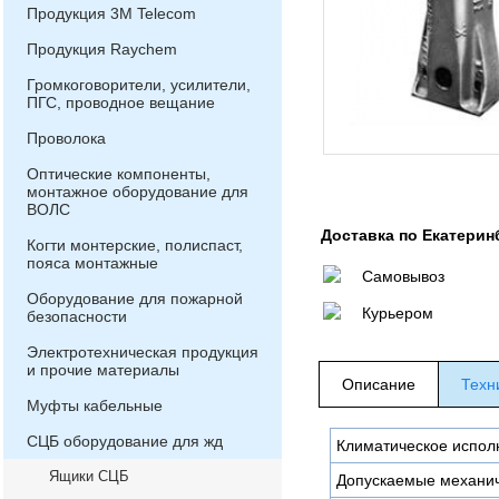
Продукция 3М Telecom
Продукция Raychem
Громкоговорители, усилители,
ПГС, проводное вещание
Проволока
Оптические компоненты,
монтажное оборудование для
ВОЛС
Доставка по Екатерин
Когти монтерские, полиспаст,
пояса монтажные
Самовывоз
Оборудование для пожарной
Курьером
безопасности
Электротехническая продукция
и прочие материалы
Описание
Техн
Муфты кабельные
СЦБ оборудование для жд
Климатическое испол
Ящики СЦБ
Допускаемые механич