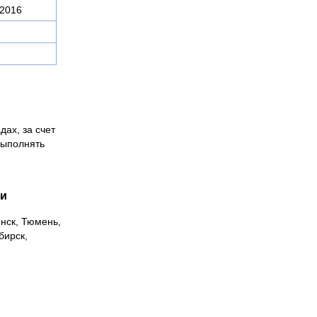
-2016
дах, за счет
выполнять
ии
инск, Тюмень,
бирск,