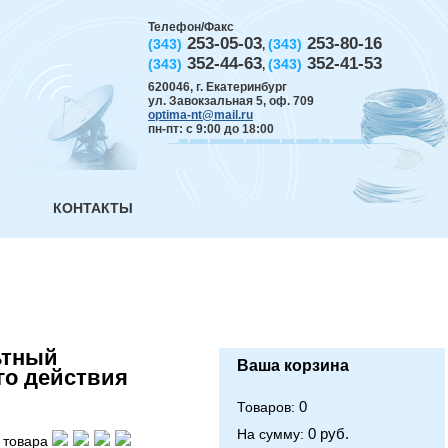
Телефон/Факс
253-05-03
253-80-16
(343)
(343)
,
352-44-63
352-41-53
(343)
(343)
,
620046
,
г. Екатеринбург
ул. Завокзальная 5, оф. 709
optima-nt@mail.ru
пн-пт: с 9:00 до 18:00
КОНТАКТЫ
ьтный
Ваша корзина
го действия
0
Товаров:
0 руб.
На сумму:
 товара