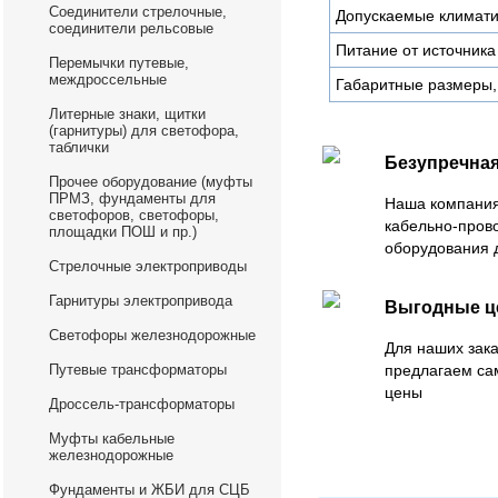
Соединители стрелочные,
Допускаемые климати
соединители рельсовые
Питание от источника
Перемычки путевые,
междроссельные
Габаритные размеры,
Литерные знаки, щитки
(гарнитуры) для светофора,
таблички
Безупречная
Прочее оборудование (муфты
ПРМЗ, фундаменты для
Наша компания
светофоров, светофоры,
кабельно-пров
площадки ПОШ и пр.)
оборудования 
Стрелочные электроприводы
Гарнитуры электропривода
Выгодные 
Светофоры железнодорожные
Для наших зака
Путевые трансформаторы
предлагаем са
цены
Дроссель-трансформаторы
Муфты кабельные
железнодорожные
Фундаменты и ЖБИ для СЦБ