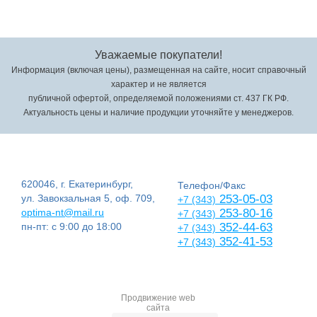
Уважаемые покупатели!
Информация (включая цены), размещенная на сайте, носит справочный
характер и не является
публичной офертой, определяемой положениями ст. 437 ГК РФ.
Актуальность цены и наличие продукции уточняйте у менеджеров.
620046, г. Екатеринбург,
Телефон/Факс
ул. Завокзальная 5, оф. 709,
253-05-03
+7 (343)
optima-nt@mail.ru
253-80-16
+7 (343)
пн-пт: с 9:00 до 18:00
352-44-63
+7 (343)
352-41-53
+7 (343)
Продвижение web
сайта