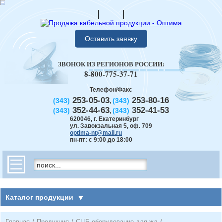
Оставить заявку
ЗВОНОК ИЗ РЕГИОНОВ РОССИИ:
8-800-775-37-71
Телефон/Факс
253-05-03
253-80-16
(343)
(343)
,
352-44-63
352-41-53
(343)
(343)
,
620046
,
г. Екатеринбург
ул. Завокзальная 5, оф. 709
optima-nt@mail.ru
пн-пт: с 9:00 до 18:00
Каталог продукции
Главная
/
Продукция
/
СЦБ оборудование для жд
/