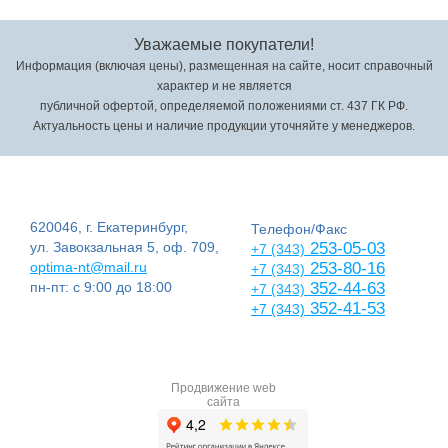
Уважаемые покупатели!
Информация (включая цены), размещенная на сайте, носит справочный
характер и не является
публичной офертой, определяемой положениями ст. 437 ГК РФ.
Актуальность цены и наличие продукции уточняйте у менеджеров.
620046, г. Екатеринбург,
Телефон/Факс
ул. Завокзальная 5, оф. 709,
253-05-03
+7 (343)
optima-nt@mail.ru
253-80-16
+7 (343)
пн-пт: с 9:00 до 18:00
352-44-63
+7 (343)
352-41-53
+7 (343)
Продвижение web
сайта