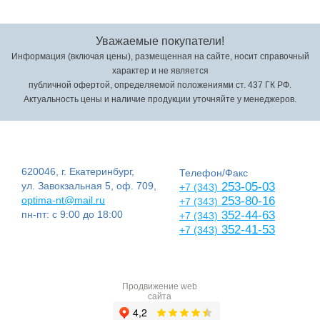
Уважаемые покупатели!
Информация (включая цены), размещенная на сайте, носит справочный
характер и не является
публичной офертой, определяемой положениями ст. 437 ГК РФ.
Актуальность цены и наличие продукции уточняйте у менеджеров.
620046, г. Екатеринбург,
Телефон/Факс
ул. Завокзальная 5, оф. 709,
253-05-03
+7 (343)
optima-nt@mail.ru
253-80-16
+7 (343)
пн-пт: с 9:00 до 18:00
352-44-63
+7 (343)
352-41-53
+7 (343)
Продвижение web
сайта