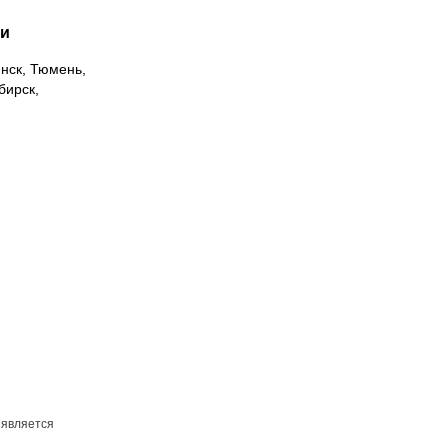
ии
инск, Тюмень,
бирск,
 является