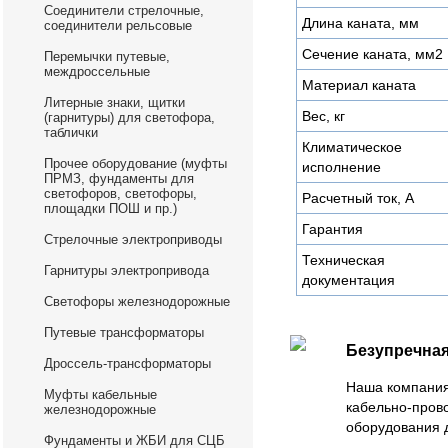
Соединители стрелочные,
Длина каната, мм
соединители рельсовые
Сечение каната, мм2
Перемычки путевые,
междроссельные
Материал каната
Литерные знаки, щитки
Вес, кг
(гарнитуры) для светофора,
таблички
Климатическое
Прочее оборудование (муфты
исполнение
ПРМЗ, фундаменты для
светофоров, светофоры,
Расчетный ток, А
площадки ПОШ и пр.)
Гарантия
Стрелочные электроприводы
Техническая
Гарнитуры электропривода
документация
Светофоры железнодорожные
Путевые трансформаторы
Безупречная
Дроссель-трансформаторы
Наша компания
Муфты кабельные
кабельно-пров
железнодорожные
оборудования 
Фундаменты и ЖБИ для СЦБ