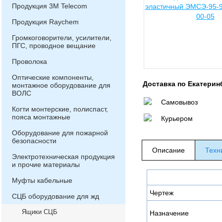
Продукция 3М Telecom
Продукция Raychem
Громкоговорители, усилители,
ПГС, проводное вещание
Проволока
Оптические компоненты,
Доставка по Екатерин
монтажное оборудование для
ВОЛС
Самовывоз
Когти монтерские, полиспаст,
пояса монтажные
Курьером
Оборудование для пожарной
безопасности
Описание
Техн
Электротехническая продукция
и прочие материалы
Муфты кабельные
Чертеж
СЦБ оборудование для жд
Ящики СЦБ
Назначение