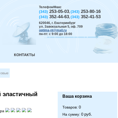
Телефон/Факс
253-05-03
253-80-16
(343)
(343)
,
352-44-63
352-41-53
(343)
(343)
,
620046
,
г. Екатеринбург
ул. Завокзальная 5, оф. 709
optima-nt@mail.ru
пн-пт: с 9:00 до 18:00
КОНТАКТЫ
совые
й эластичный
Ваша корзина
0
Товаров:
ара
0 руб.
На сумму: