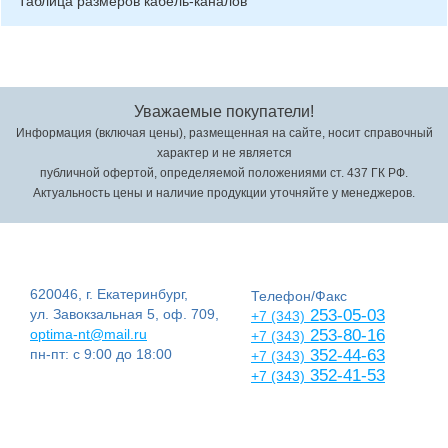
Таблица размеров кабель-каналов
Уважаемые покупатели!
Информация (включая цены), размещенная на сайте, носит справочный
характер и не является
публичной офертой, определяемой положениями ст. 437 ГК РФ.
Актуальность цены и наличие продукции уточняйте у менеджеров.
620046, г. Екатеринбург,
Телефон/Факс
ул. Завокзальная 5, оф. 709,
253-05-03
+7 (343)
optima-nt@mail.ru
253-80-16
+7 (343)
пн-пт: с 9:00 до 18:00
352-44-63
+7 (343)
352-41-53
+7 (343)