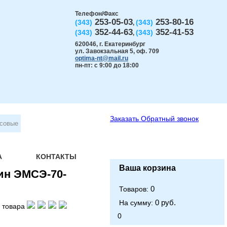
Телефон/Факс
253-05-03
253-80-16
(343)
(343)
,
352-44-63
352-41-53
(343)
(343)
,
620046
,
г. Екатеринбург
ул. Завокзальная 5, оф. 709
optima-nt@mail.ru
пн-пт: с 9:00 до 18:00
Заказать
Обратный звонок
ьсовые
А
КОНТАКТЫ
Ваша корзина
ин ЭМСЭ-70-
0
Товаров:
0 руб.
На сумму:
 товара
0