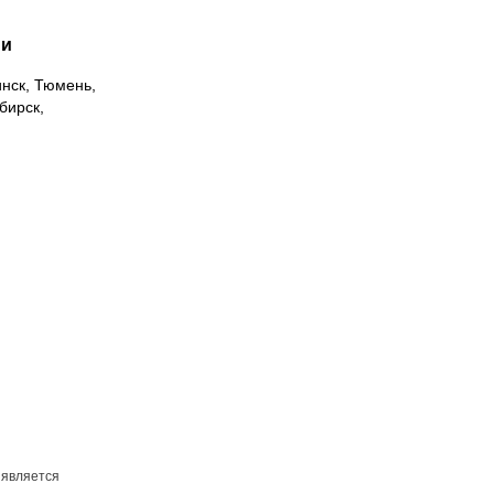
ии
инск, Тюмень,
бирск,
 является