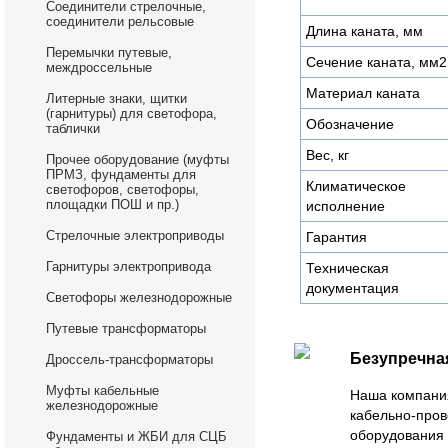
Соединители стрелочные,
соединители рельсовые
Длина каната, мм
Перемычки путевые,
Сечение каната, мм2
междроссельные
Материал каната
Литерные знаки, щитки
(гарнитуры) для светофора,
Обозначение
таблички
Вес, кг
Прочее оборудование (муфты
ПРМЗ, фундаменты для
Климатическое
светофоров, светофоры,
площадки ПОШ и пр.)
исполнение
Стрелочные электроприводы
Гарантия
Гарнитуры электропривода
Техническая
документация
Светофоры железнодорожные
Путевые трансформаторы
Безупречна
Дроссель-трансформаторы
Муфты кабельные
Наша компани
железнодорожные
кабельно-пров
оборудования 
Фундаменты и ЖБИ для СЦБ