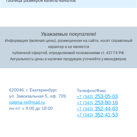
Таблица размеров кабель-каналов
Уважаемые покупатели!
Информация (включая цены), размещенная на сайте, носит справочный
характер и не является
публичной офертой, определяемой положениями ст. 437 ГК РФ.
Актуальность цены и наличие продукции уточняйте у менеджеров.
620046, г. Екатеринбург,
Телефон/Факс
ул. Завокзальная 5, оф. 709,
253-05-03
+7 (343)
optima-nt@mail.ru
253-80-16
+7 (343)
пн-пт: с 9:00 до 18:00
352-44-63
+7 (343)
352-41-53
+7 (343)