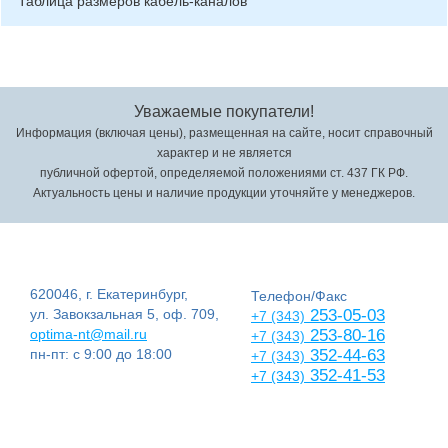
Таблица размеров кабель-каналов
Уважаемые покупатели!
Информация (включая цены), размещенная на сайте, носит справочный
характер и не является
публичной офертой, определяемой положениями ст. 437 ГК РФ.
Актуальность цены и наличие продукции уточняйте у менеджеров.
620046, г. Екатеринбург,
Телефон/Факс
ул. Завокзальная 5, оф. 709,
253-05-03
+7 (343)
optima-nt@mail.ru
253-80-16
+7 (343)
пн-пт: с 9:00 до 18:00
352-44-63
+7 (343)
352-41-53
+7 (343)