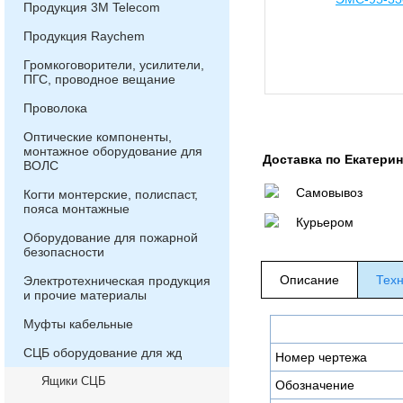
Продукция 3М Telecom
Продукция Raychem
Громкоговорители, усилители,
ПГС, проводное вещание
Проволока
Оптические компоненты,
монтажное оборудование для
Доставка по Екатери
ВОЛС
Самовывоз
Когти монтерские, полиспаст,
пояса монтажные
Курьером
Оборудование для пожарной
безопасности
Описание
Техн
Электротехническая продукция
и прочие материалы
Муфты кабельные
СЦБ оборудование для жд
Номер чертежа
Ящики СЦБ
Обозначение