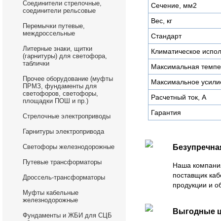
Соединители стрелочные,
Сечение, мм2
соединители рельсовые
Вес, кг
Перемычки путевые,
междроссельные
Стандарт
Литерные знаки, щитки
Климатическое испо
(гарнитуры) для светофора,
таблички
Максимальная темпер
Прочее оборудование (муфты
Максимальное усилие
ПРМЗ, фундаменты для
светофоров, светофоры,
Расчетный ток, А
площадки ПОШ и пр.)
Гарантия
Стрелочные электроприводы
Гарнитуры электропривода
Светофоры железнодорожные
Безупречна
Путевые трансформаторы
Наша компани
поставщик каб
Дроссель-трансформаторы
продукции и о
Муфты кабельные
железнодорожные
Выгодные 
Фундаменты и ЖБИ для СЦБ