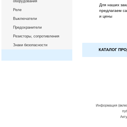
оборудования
Для наших зак
Реле
предлагаем с
и цены
Выключатели
Предохранители
Резисторы, сопротивления
Знаки безопасности
КАТАЛОГ ПР
Информация (включ
пу
Акт