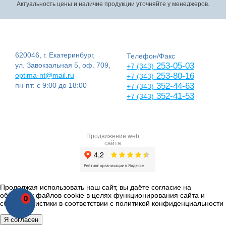
Актуальность цены и наличие продукции уточняйте у менеджеров.
620046, г. Екатеринбург,
Телефон/Факс
ул. Завокзальная 5, оф. 709,
253-05-03
+7 (343)
optima-nt@mail.ru
253-80-16
+7 (343)
пн-пт: с 9:00 до 18:00
352-44-63
+7 (343)
352-41-53
+7 (343)
Продвижение web
сайта
Продолжая использовать наш сайт, вы даёте согласие на
обработку файлов cookie в целях функционирования сайта и
0
сбора статистики в соответствии с
политикой конфиденциальности
Я согласен