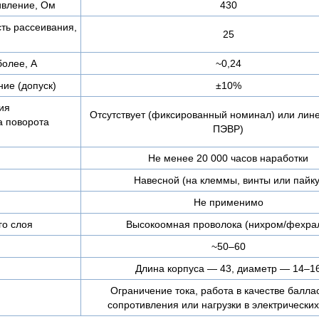
ивление, Ом
430
ть рассеивания,
25
более, А
~0,24
ие (допуск)
±10%
ия
Отсутствует (фиксированный номинал) или лин
а поворота
ПЭВР)
Не менее 20 000 часов наработки
Навесной (на клеммы, винты или пайку
Не применимо
го слоя
Высокоомная проволока (нихром/фехра
~50–60
Длина корпуса — 43, диаметр — 14–1
Ограничение тока, работа в качестве балла
сопротивления или нагрузки в электрических