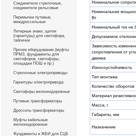
Номинальное сопрот
Соединители стрелочные,
соединители рельсовые
Номинальная мощнос
Перемычки путевые,
Вт
междроссельные
Номинальный ток не 
Литерные знаки, щитки
(гарнитуры) для светофора,
Допускаемое отклонен
таблички
Зависимость изменен
Прочее оборудование (муфты
сопротивления от угл
ПРМЗ, фундаменты для
движка
светофоров, светофоры,
площадки ПОШ и пр.)
Износоустойчивость
Стрелочные электроприводы
Тип монтажа
Гарнитуры электропривода
Количество оборотов
Светофоры железнодорожные
Материал резистивно
Путевые трансформаторы
Масса, г
Дроссель-трансформаторы
Габариты, мм
Муфты кабельные
железнодорожные
Назначение
Фундаменты и ЖБИ для СЦБ