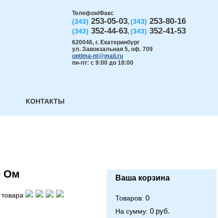
Телефон/Факс
253-05-03
253-80-16
(343)
(343)
,
352-44-63
352-41-53
(343)
(343)
,
620046
,
г. Екатеринбург
ул. Завокзальная 5, оф. 709
optima-nt@mail.ru
пн-пт: с 9:00 до 18:00
КОНТАКТЫ
0 Ом
Ваша корзина
 товара
0
Товаров:
0 руб.
На сумму: