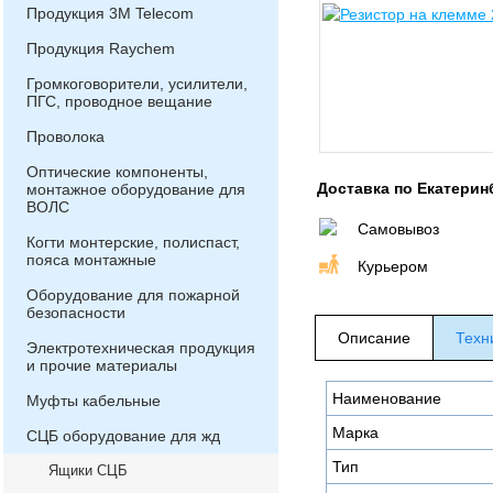
Продукция 3М Telecom
Продукция Raychem
Громкоговорители, усилители,
ПГС, проводное вещание
Проволока
Оптические компоненты,
Доставка по Екатерин
монтажное оборудование для
ВОЛС
Самовывоз
Когти монтерские, полиспаст,
пояса монтажные
Курьером
Оборудование для пожарной
безопасности
Описание
Техн
Электротехническая продукция
и прочие материалы
Наименование
Муфты кабельные
Марка
СЦБ оборудование для жд
Тип
Ящики СЦБ