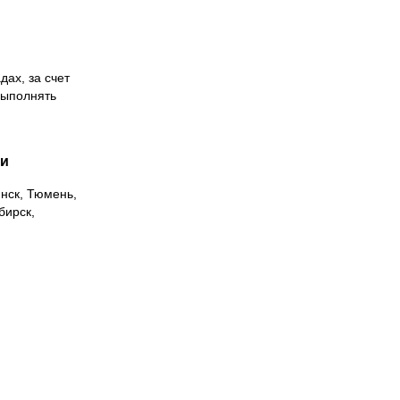
дах, за счет
выполнять
ии
инск, Тюмень,
бирск,