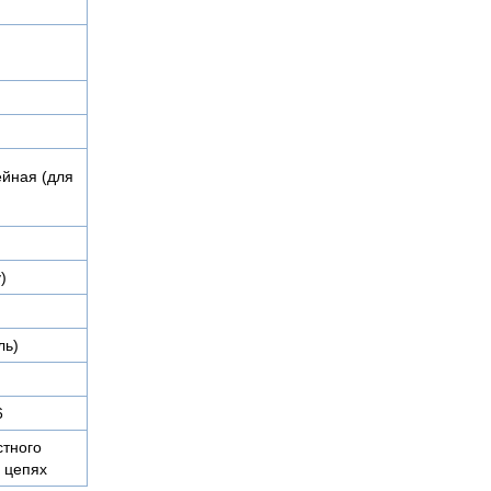
ейная (для
)
ль)
6
стного
 цепях