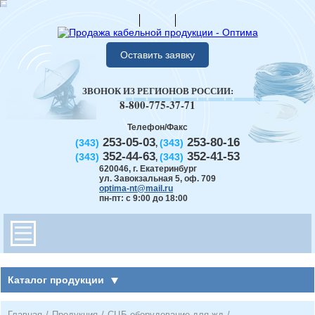
Оставить заявку
ЗВОНОК ИЗ РЕГИОНОВ РОССИИ:
8-800-775-37-71
Телефон/Факс
253-05-03
253-80-16
(343)
(343)
,
352-44-63
352-41-53
(343)
(343)
,
620046
,
г. Екатеринбург
ул. Завокзальная 5, оф. 709
optima-nt@mail.ru
пн-пт: с 9:00 до 18:00
Каталог продукции
Главная
/
Продукция
/
СЦБ оборудование для жд
/