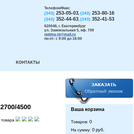
Телефон/Факс
253-05-03
253-80-16
(343)
(343)
,
352-44-63
352-41-53
(343)
(343)
,
620046
,
г. Екатеринбург
ул. Завокзальная 5, оф. 709
optima-nt@mail.ru
пн-пт: с 9:00 до 18:00
КОНТАКТЫ
2700/4500
Ваша корзина
 товара
0
Товаров:
0 руб.
На сумму: