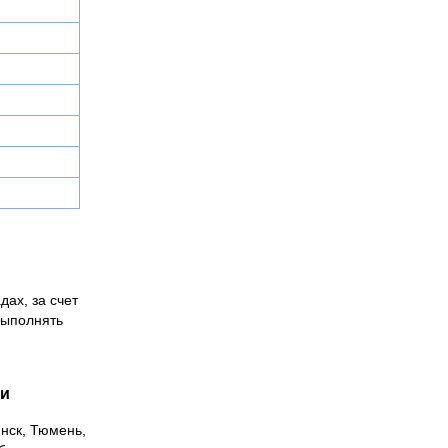
дах, за счет
выполнять
ии
инск, Тюмень,