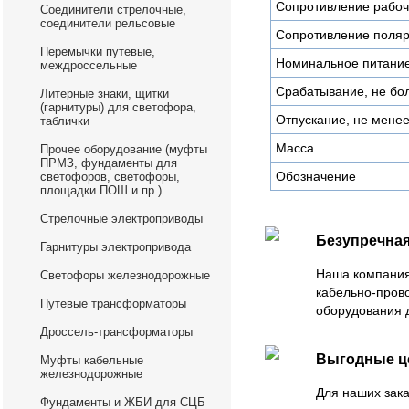
Сопротивление рабоч
Соединители стрелочные,
соединители рельсовые
Сопротивление поля
Перемычки путевые,
Номинальное питание
междроссельные
Срабатывание, не бо
Литерные знаки, щитки
(гарнитуры) для светофора,
Отпускание, не мене
таблички
Масса
Прочее оборудование (муфты
ПРМЗ, фундаменты для
Обозначение
светофоров, светофоры,
площадки ПОШ и пр.)
Стрелочные электроприводы
Безупречная
Гарнитуры электропривода
Наша компания
Светофоры железнодорожные
кабельно-пров
Путевые трансформаторы
оборудования 
Дроссель-трансформаторы
Выгодные 
Муфты кабельные
железнодорожные
Для наших зака
Фундаменты и ЖБИ для СЦБ