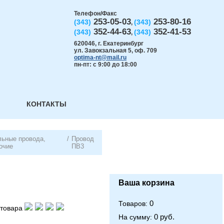
Телефон/Факс
253-05-03
253-80-16
(343)
(343)
,
352-44-63
352-41-53
(343)
(343)
,
620046
,
г. Екатеринбург
ул. Завокзальная 5, оф. 709
optima-nt@mail.ru
пн-пт: с 9:00 до 18:00
КОНТАКТЫ
ьные провода,
/
Провод
очие
ПВ3
Ваша корзина
0
Товаров:
товара
0 руб.
На сумму: