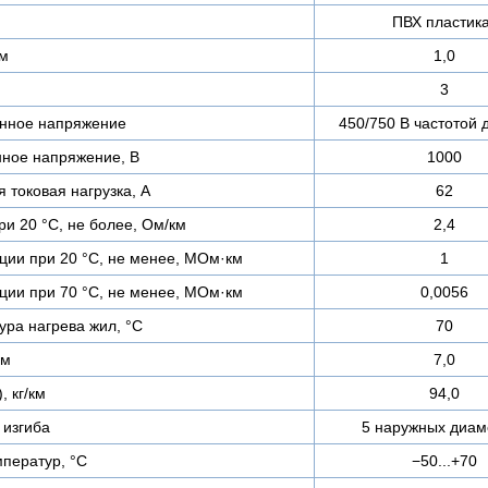
ПВХ пластик
мм
1,0
3
нное напряжение
450/750 В частотой 
ное напряжение, В
1000
 токовая нагрузка, А
62
и 20 °С, не более, Ом/км
2,4
ции при 20 °С, не менее, МОм·км
1
ции при 70 °С, не менее, МОм·км
0,0056
ра нагрева жил, °C
70
мм
7,0
, кг/км
94,0
изгиба
5 наружных диам
ператур, °C
−50...+70