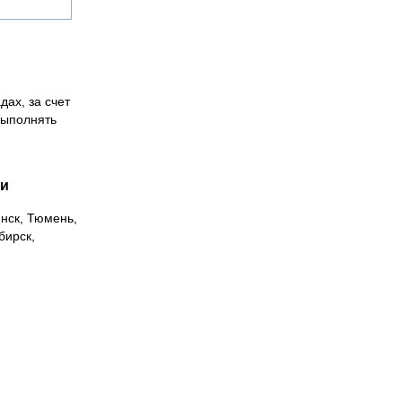
дах, за счет
выполнять
ии
инск, Тюмень,
бирск,