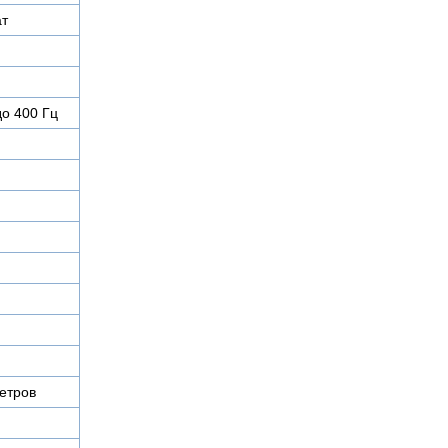
ат
до 400 Гц
етров