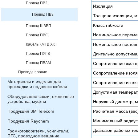
Провод ПВ2
Изоляция
Провод ПВ3
Толщина изоляции, 
Класс гибкости
Провод ШВВП
Номинальное переме
Провод ПВС
Номинальное постоян
Кабель КМТВ ХК
Провод ПУГВ
Длительно допустимая
Провод ПВАМ
Сопротивление жил пр
Провода прочие
Сопротивление изоля
Материалы и изделия для
Сопротивление изоля
прокладки и подвески кабеля
Допустимая температу
Оборудование связи, оконечные
устройства, муфты
Наружный диаметр, 
Продукция 3М Telecom
Расчетная масса (вес)
Минимальный радиус 
Продукция Raychem
Диапазон рабочих тем
Громкоговорители, усилители,
ПГС, проводное вещание