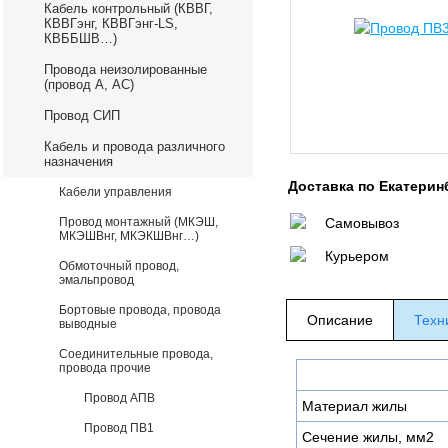
Кабель контрольный (КВВГ,
КВВГэнг, КВВГэнг-LS,
КВББШВ…)
Провода неизолированные
(провод А, АС)
Провод СИП
Кабель и провода различного
назначения
Доставка по Екатерин
Кабели управления
Провод монтажный (МКЭШ,
Самовывоз
МКЭШВнг, МКЭКШВнг…)
Курьером
Обмоточный провод,
эмальпровод
Бортовые провода, провода
Описание
Техн
выводные
Соединительные провода,
провода прочие
Провод АПВ
Материал жилы
Провод ПВ1
Сечение жилы, мм2