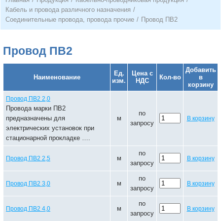
Кабель и провода различного назначения
/
Соединительные провода, провода прочие
/
Провод ПВ2
Провод ПВ2
Добавить
Ед.
Цена с
Наименование
Кол-во
в
изм.
НДС
корзину
Провод ПВ2 2,0
Провода марки ПВ2
по
предназначены для
м
В корзину
запросу
электрических установок при
стационарной прокладке ….
по
м
Провод ПВ2 2,5
В корзину
запросу
по
м
Провод ПВ2 3,0
В корзину
запросу
по
м
Провод ПВ2 4,0
В корзину
запросу